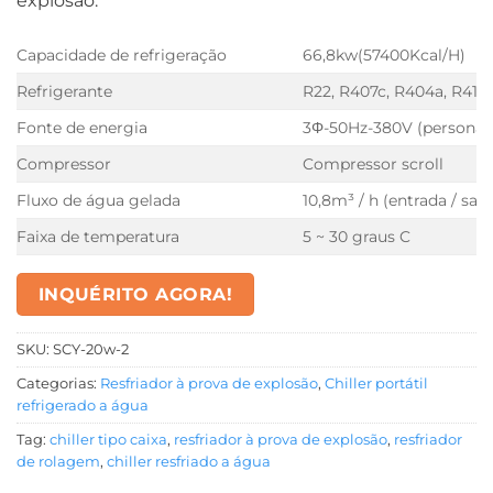
explosão.
Capacidade de refrigeração
66,8kw(57400Kcal/H)
Refrigerante
R22, R407c, R404a, R410A
Fonte de energia
3Φ-50Hz-380V (personali
Compressor
Compressor scroll
Fluxo de água gelada
10,8m³ / h (entrada / saíd
Faixa de temperatura
5 ~ 30 graus C
INQUÉRITO AGORA!
SKU:
SCY-20w-2
Categorias:
Resfriador à prova de explosão
,
Chiller portátil
refrigerado a água
Tag:
chiller tipo caixa
,
resfriador à prova de explosão
,
resfriador
de rolagem
,
chiller resfriado a água