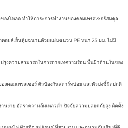
ปลงของโหลด ทำให้ภาระการทำงานของคอมเพรสเซอร์สมดุล
อกคอยล์เย็นหุ้มฉนวนด้วยแผ่นฉนวน PE หนา 25 มม. ไม่มี
อปรับปรุงความสามารถในการถ่ายเทความร้อน พื้นผิวด้านในของ
องคอมเพรสเซอร์ ตัวป้องกันสตาร์ทบ่อย และตัวบ่งชี้ผิดปกติ
่าย อัตราความล้มเหลวต่ำ ปัจจัยความปลอดภัยสูง ติดตั้ง
ผงไฟฟ้าสถิต รูปลักษณ์ที่สวยงาม และฉนวนกันเสียงที่ดี