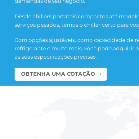
demandas de seu negócio.
Desde chillers portáteis compactos até modelo
serviços pesados, temos o chiller certo para voc
Com opções ajustáveis, como capacidade de re
refrigerante e muito mais, você pode adquirir o
às suas especificações precisas.
OBTENHA UMA COTAÇÃO