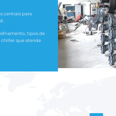
s centrais para
ê.
sfriamento, tipos de
 chiller que atende