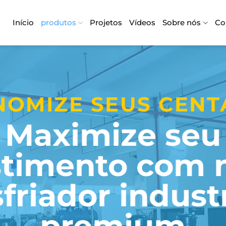
Início
produtos
Projetos
Vídeos
Sobre nós
Co
NOMIZE SEUS CENT
Maximize seu
stimento com 
sfriador industr
premium