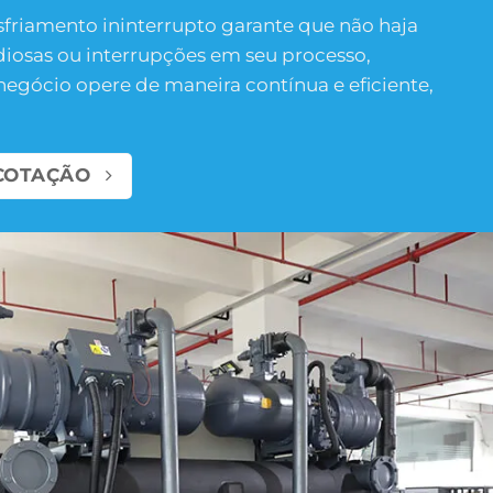
sfriamento ininterrupto garante que não haja
diosas ou interrupções em seu processo,
egócio opere de maneira contínua e eficiente,
COTAÇÃO