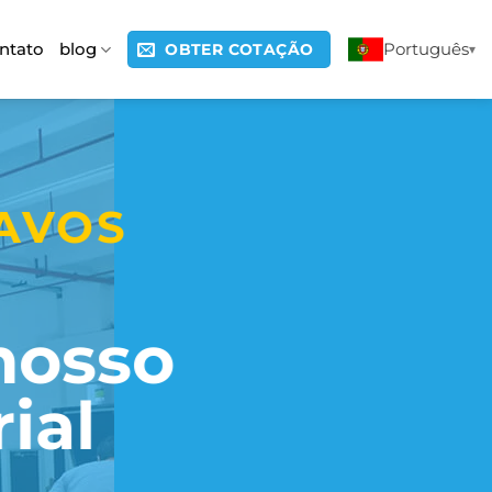
ntato
blog
Português
OBTER COTAÇÃO
AVOS
nosso
ial