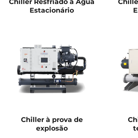
Chiller Resfriado a Água
Chill
Estacionário
E
Chiller à prova de
Ch
explosão
t