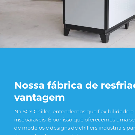
Nossa fábrica de resfria
vantagem
Na SCY Chiller, entendemos que flexibilidade
inseparáveis. É por isso que oferecemos uma se
de modelos e designs de chillers industriais pa