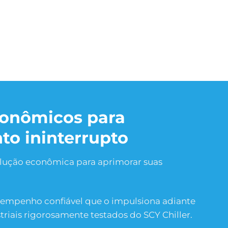
conômicos para
to ininterrupto
lução econômica para aprimorar suas
empenho confiável que o impulsiona adiante
triais rigorosamente testados do SCY Chiller.