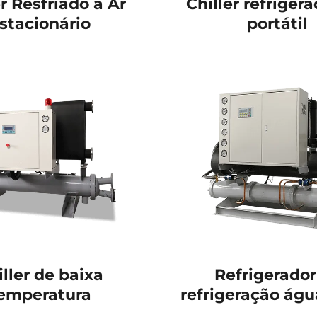
er Resfriado a Ar
Chiller refrigera
stacionário
portátil
iller de baixa
Refrigerador
emperatura
refrigeração águ