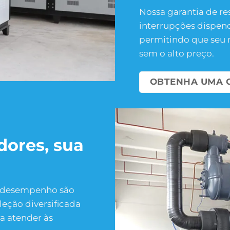
Nossa garantia de re
interrupções dispen
permitindo que seu n
sem o alto preço.
OBTENHA UMA 
dores, sua
 e desempenho são
leção diversificada
ra atender às