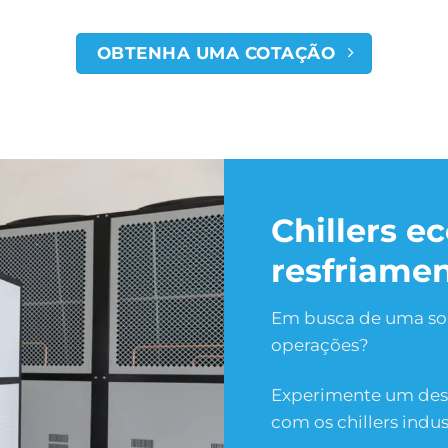
OBTENHA UMA COTAÇÃO
Chillers e
resfriamen
Em busca de uma so
operações?
Experimente um des
com os chillers indus