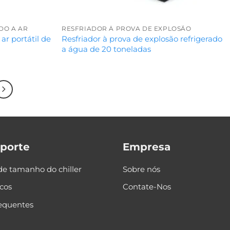
DO A AR
RESFRIADOR À PROVA DE EXPLOSÃO
 ar portátil de
Resfriador à prova de explosão refrigerado
a água de 20 toneladas
uporte
Empresa
de tamanho do chiller
Sobre nós
cos
Contate-Nos
requentes