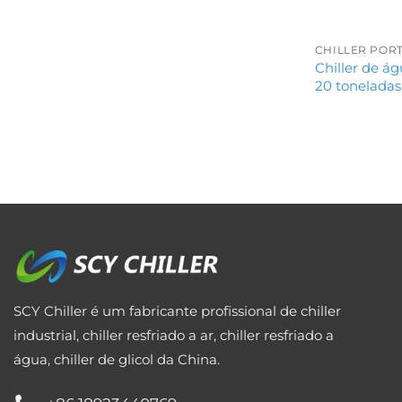
CHILLER PORT
Chiller de ág
20 toneladas
SCY Chiller é um fabricante profissional de chiller
industrial, chiller resfriado a ar, chiller resfriado a
água, chiller de glicol da China.