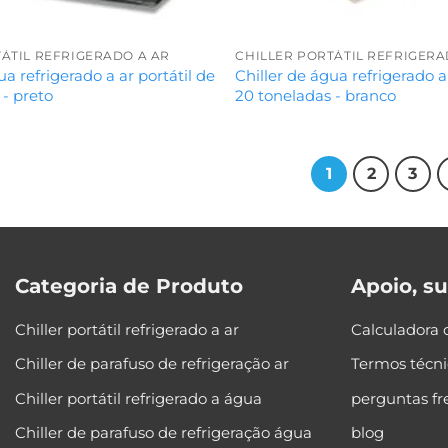
ÁTIL REFRIGERADO A AR
CHILLER PORTÁTIL REFRIGERA
ua refrigerado a ar portátil de
Chiller de água refrigerado a
 - preto
20 toneladas - branco
1
2
3
Categoria de Produto
Apoio, s
Chiller portátil refrigerado a ar
Calculadora 
Chiller de parafuso de refrigeração ar
Termos técni
Chiller portátil refrigerado a água
perguntas f
Chiller de parafuso de refrigeração água
blog