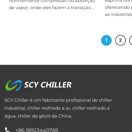
espinha dor
normalmente compressão ou absorção
oferecendo 
de vapor, onde eles fazem a transição ...
as indústrias 
1
2
SCY Chiller é um fabricante profissional de chiller
industrial, chiller resfriado a ar, chiller resfriado a
água, chiller de glicol da China.
+86 18923440769