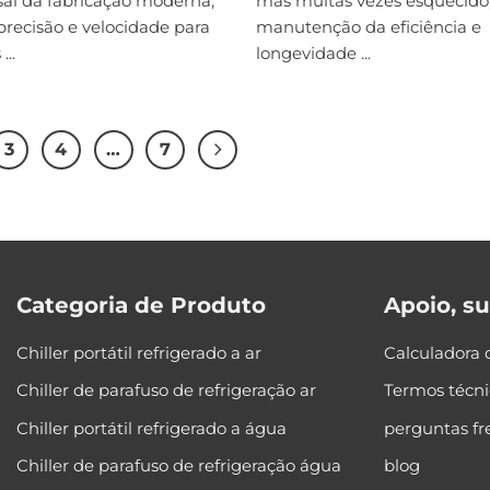
sal da fabricação moderna,
mas muitas vezes esquecido
precisão e velocidade para
manutenção da eficiência e
...
longevidade ...
3
4
…
7
Categoria de Produto
Apoio, s
Chiller portátil refrigerado a ar
Calculadora 
Chiller de parafuso de refrigeração ar
Termos técni
Chiller portátil refrigerado a água
perguntas f
Chiller de parafuso de refrigeração água
blog