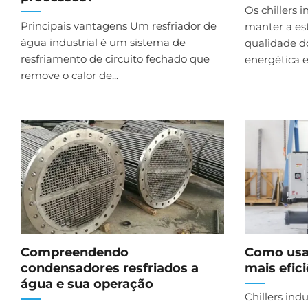
Os chillers i
Principais vantagens Um resfriador de
manter a est
água industrial é um sistema de
qualidade do
resfriamento de circuito fechado que
energética e
remove o calor de...
Compreendendo
Como usar
condensadores resfriados a
mais efic
água e sua operação
Chillers indu