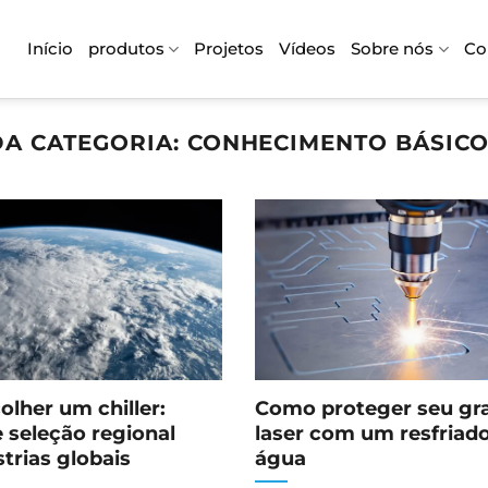
Início
produtos
Projetos
Vídeos
Sobre nós
Co
A CATEGORIA:
CONHECIMENTO BÁSICO
lher um chiller:
Como proteger seu gr
e seleção regional
laser com um resfriad
strias globais
água