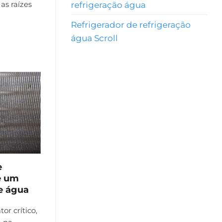
refrigeração água
as raízes
Refrigerador de refrigeração
água Scroll
e
e um
e água
or crítico,