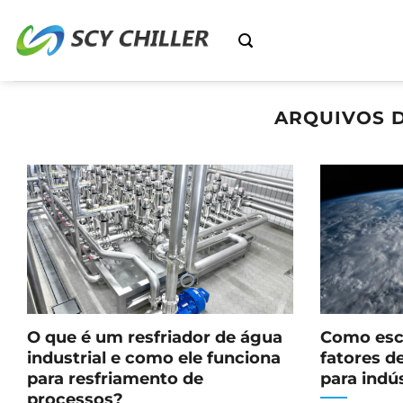
Ir
para
o
conteúdo
ARQUIVOS D
O que é um resfriador de água
Como esco
industrial e como ele funciona
fatores d
para resfriamento de
para indú
processos?