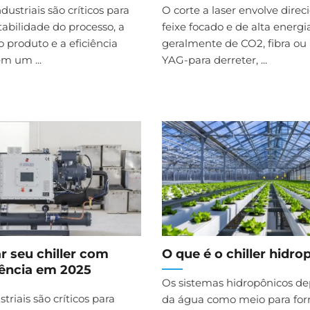
ndustriais são críticos para
O corte a laser envolve dire
abilidade do processo, a
feixe focado e de alta energi
 produto e a eficiência
geralmente de CO2, fibra ou 
m um ...
YAG-para derreter, ...
 seu chiller com
O que é o chiller hidro
iência em 2025
Os sistemas hidropônicos 
striais são críticos para
da água como meio para for