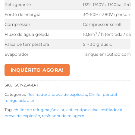
Refrigerante
R22, R407c, R404a, R410A
Fonte de energia
3Φ-50Hz-380V (personali
Compressor
Compressor scroll
Fluxo de água gelada
10,8m³ / h (entrada / saíd
Faixa de temperatura
5 ~ 30 graus C
Evaporador
Tanque embutido com b
INQUÉRITO AGORA!
SKU:
SCY-25A-B-1
Categorias:
Resfriador à prova de explosão
,
Chiller portátil
refrigerado a ar
Tag:
chiller de refrigeração a ar
,
chiller tipo caixa
,
resfriador à
prova de explosão
,
resfriador de rolagem