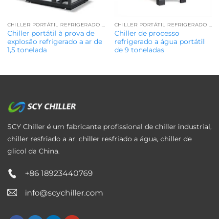
CHILLER PORTÁTIL REFRIGERADO A AR
CHILLER PORTÁTIL REFRIGERADO A ÁGUA
Chiller portátil à prova de
Chiller de processo
explosão refrigerado a ar de
refrigerado a água portátil
1,5 tonelada
de 9 toneladas
SCY Chiller é um fabricante profissional de chiller industrial,
chiller resfriado a ar, chiller resfriado a água, chiller de
glicol da China.
+86 18923440769
info@scychiller.com