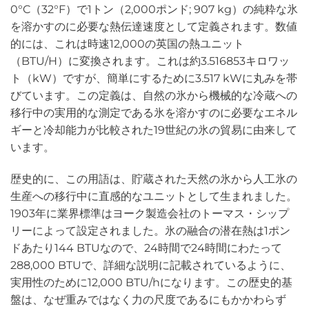
0°C（32°F）で1トン（2,000ポンド; 907 kg）の純粋な氷
を溶かすのに必要な熱伝達速度として定義されます。数値
的には、これは時速12,000の英国の熱ユニット
（BTU/H）に変換されます。これは約3.516853キロワッ
ト（kW）ですが、簡単にするために3.517 kWに丸みを帯
びています。この定義は、自然の氷から機械的な冷蔵への
移行中の実用的な測定である氷を溶かすのに必要なエネル
ギーと冷却能力が比較された19世紀の氷の貿易に由来して
います。
歴史的に、この用語は、貯蔵された天然の氷から人工氷の
生産への移行中に直感的なユニットとして生まれました。
1903年に業界標準はヨーク製造会社のトーマス・シップ
リーによって設定されました。氷の融合の潜在熱は1ポン
ドあたり144 BTUなので、24時間で24時間にわたって
288,000 BTUで、詳細な説明に記載されているように、
実用性のために12,000 BTU/hになります。この歴史的基
盤は、なぜ重みではなく力の尺度であるにもかかわらず