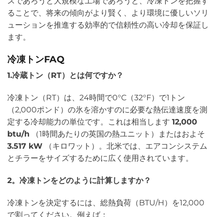
スであろうと大規模な工場であろうと、冷凍トンを把握す
ることで、将来の傾向がより賢く、より環境に優しいソリ
ューションを推進する効率的で信頼性の高い冷却を保証し
ます。
冷凍トンFAQ
1.冷蔵トン（RT）とは何ですか？
冷凍トン（RT）は、24時間で0°C（32°F）で1トン
（2,000ポンド）の氷を溶かすのに必要な熱伝達速度を測
定する冷却能力の単位です。これは相当します
12,000
btu/h
（1時間あたりの英国の熱ユニット）またはおよそ
3.517 kW
（キロワット）。北米では、エアコンシステム
とチラーをサイズするために広く使用されています。
2。冷凍トンをどのように計算しますか？
冷凍トンを決定するには、総熱負荷（BTU/H）を12,000
で割ってください。例えば：