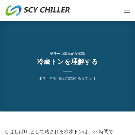
コ
ン
テ
ン
ツ
に
ス
チラーの基本的な知識
キ
冷蔵トンを理解する
ッ
プ
ポストする
18/07/2024
沿って
レオ
しばしばRTとして略される冷凍トンは、24時間で