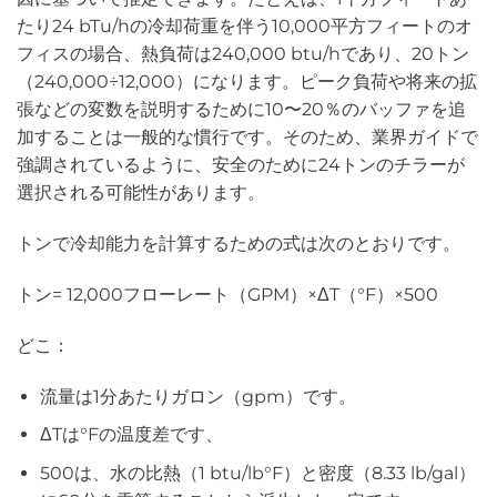
たり24 bTu/hの冷却荷重を伴う10,000平方フィートのオ
フィスの場合、熱負荷は240,000 btu/hであり、20トン
（240,000÷12,000）になります。ピーク負荷や将来の拡
張などの変数を説明するために10〜20％のバッファを追
加することは一般的な慣行です。そのため、業界ガイドで
強調されているように、安全のために24トンのチラーが
選択される可能性があります。
トンで冷却能力を計算するための式は次のとおりです。
トン= 12,000フローレート（GPM）×ΔT（°F）×500
どこ：
流量は1分あたりガロン（gpm）です。
ΔTは°Fの温度差です、
500は、水の比熱（1 btu/lb°F）と密度（8.33 lb/gal）