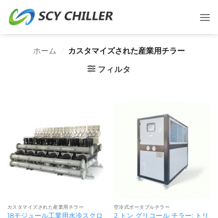
コ
ン
テ
ン
ホーム
/
カスタマイズされた産業用チラー
ツ
に
フィルタ
ス
キ
ッ
プ
カスタマイズされた産業用チラー
空冷式ポータブルチラー
18モジュール工業用水冷スクロ
2 トン グリコール チラー: トリ