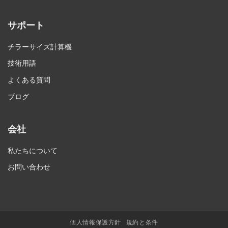
サポート
チラーサイズ計算機
技術用語
よくある質問
ブログ
会社
私たちについて
お問い合わせ
個人情報保護方針
規約と条件