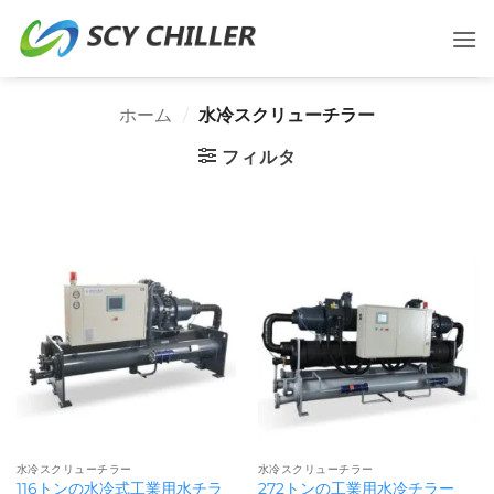
コ
ン
テ
ン
ホーム
/
水冷スクリューチラー
ツ
に
フィルタ
ス
キ
ッ
プ
水冷スクリューチラー
水冷スクリューチラー
116トンの水冷式工業用水チラ
272トンの工業用水冷チラー