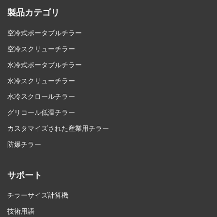
製品カテゴリ
空冷式ポータブルチラー
空冷スクリューチラー
水冷式ポータブルチラー
水冷スクリューチラー
水冷スクロールチラー
グリコール低温チラー
カスタマイズされた産業用チラー
防爆チラー
サポート
チラーサイズ計算機
技術用語