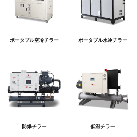
ポータブル空冷チラー
ポータブル水冷チラー
防爆チラー
低温チラー