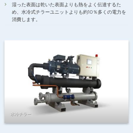
湿った表面は乾いた表面よりも熱をよく伝達するた
め、水冷式チラーユニットよりも約10％多くの電力を
消費します。
水冷チラー