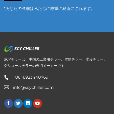
*あなたの詳細は私たちに厳重に秘密にされます。
SCYチラーは、中国の工業用チラー、空冷チラー、水冷チラー、
グリコールチラーの専門メーカーです。
+86 18923440769
info@scychiller.com