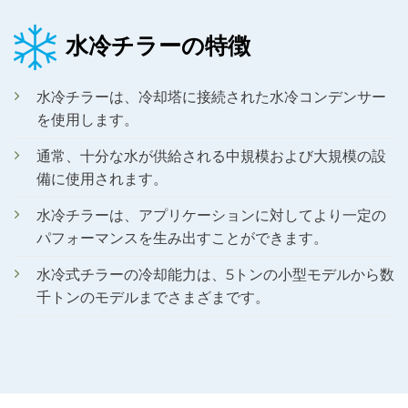
水冷チラーの特徴
水冷チラーは、冷却塔に接続された水冷コンデンサー
を使用します。
通常、十分な水が供給される中規模および大規模の設
備に使用されます。
水冷チラーは、アプリケーションに対してより一定の
パフォーマンスを生み出すことができます。
水冷式チラーの冷却能力は、5トンの小型モデルから数
千トンのモデルまでさまざまです。