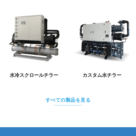
水冷スクロールチラー
カスタム水チラー
すべての製品を見る