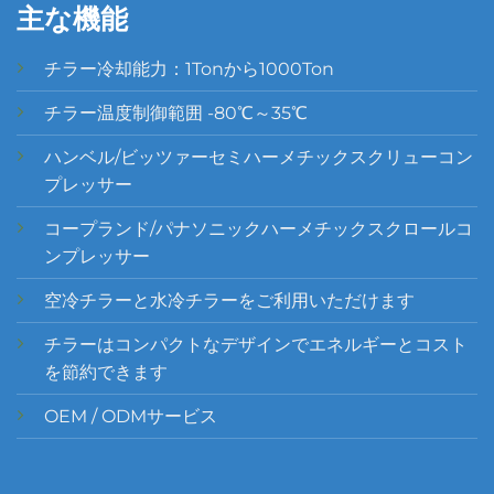
主な機能
チラー冷却能力：1Tonから1000Ton
チラー温度制御範囲 -80℃～35℃
ハンベル/ビッツァーセミハーメチックスクリューコン
プレッサー
コープランド/パナソニックハーメチックスクロールコ
ンプレッサー
空冷チラーと水冷チラーをご利用いただけます
チラーはコンパクトなデザインでエネルギーとコスト
を節約できます
OEM / ODMサービス