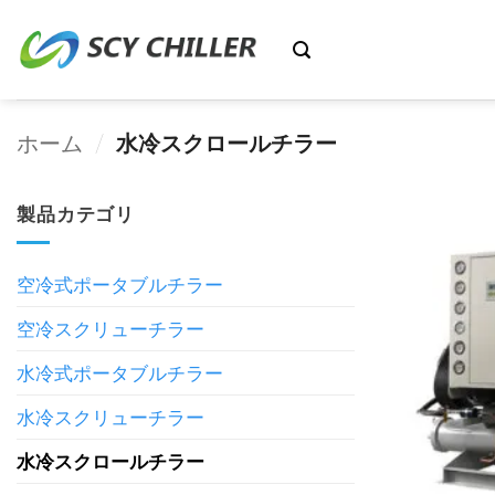
コ
ン
テ
ン
ツ
ホーム
/
水冷スクロールチラー
に
ス
製品カテゴリ
キ
ッ
プ
空冷式ポータブルチラー
空冷スクリューチラー
水冷式ポータブルチラー
水冷スクリューチラー
水冷スクロールチラー