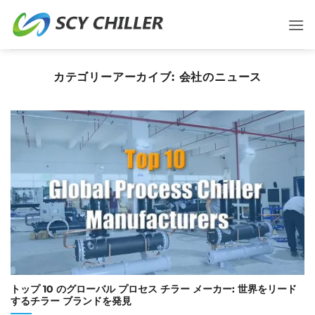
コ
ン
テ
ン
カテゴリーアーカイブ:
会社のニュース
ツ
に
ス
キ
ッ
プ
トップ 10 のグローバル プロセス チラー メーカー: 世界をリード
するチラー ブランドを発見