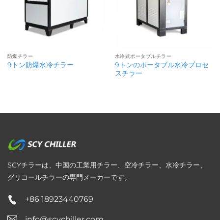
防爆チラー
水冷式ポータブルチラー
9トンのポータブル水冷プロセ
9トン防爆水冷チラー
スチラー
SCYチラーは、中国の工業用チラー、空冷チラー、水冷チラー、
グリコールチラーの専門メーカーです。
+86 18923440769
info@scychiller.com