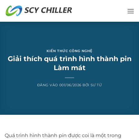
Bỏ
qua
nội
dung
KIẾN THỨC CÔNG NGHỆ
Giải thích quá trình hình thành pin
Làm mát
ĐĂNG VÀO
001/06/2026
BỞI
SƯ TỬ
Quá trình hình thành pin được coi là một trong