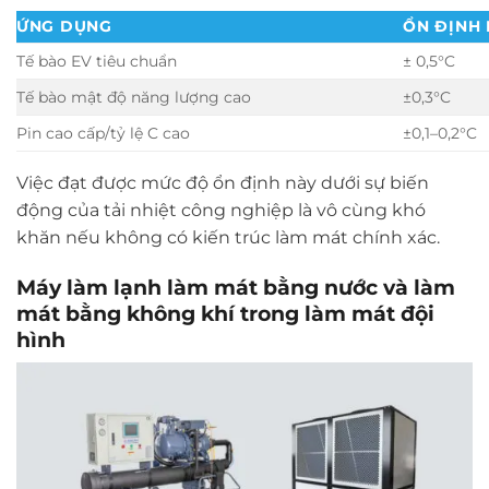
ỨNG DỤNG
ỔN ĐỊNH 
Tế bào EV tiêu chuẩn
± 0,5°C
Tế bào mật độ năng lượng cao
±0,3°C
Pin cao cấp/tỷ lệ C cao
±0,1–0,2°C
Việc đạt được mức độ ổn định này dưới sự biến
động của tải nhiệt công nghiệp là vô cùng khó
khăn nếu không có kiến ​​trúc làm mát chính xác.
Máy làm lạnh làm mát bằng nước và làm
mát bằng không khí trong làm mát đội
hình