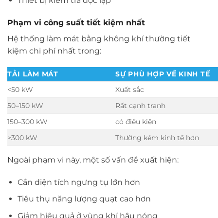
Thiết bị kiểm tra độc lập
Phạm vi công suất tiết kiệm nhất
Hệ thống làm mát bằng không khí thường tiết
kiệm chi phí nhất trong:
TẢI LÀM MÁT
SỰ PHÙ HỢP VỀ KINH TẾ
<50 kW
Xuất sắc
50–150 kW
Rất cạnh tranh
150–300 kW
có điều kiện
>300 kW
Thường kém kinh tế hơn
Ngoài phạm vi này, một số vấn đề xuất hiện:
Cần diện tích ngưng tụ lớn hơn
Tiêu thụ năng lượng quạt cao hơn
Giảm hiệu quả ở vùng khí hậu nóng