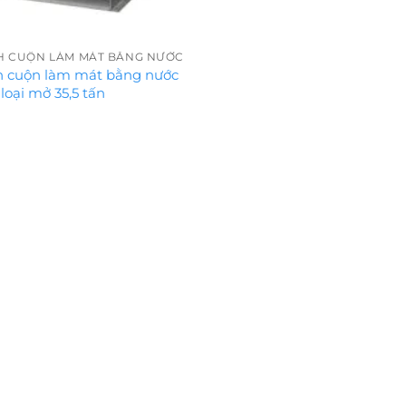
H CUỘN LÀM MÁT BẰNG NƯỚC
h cuộn làm mát bằng nước
loại mở 35,5 tấn