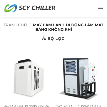
Bỏ
qua
nội
dung
TRANG CHỦ
/
MÁY LÀM LẠNH DI ĐỘNG LÀM MÁT
BẰNG KHÔNG KHÍ
BỘ LỌC
MÁY LÀM LẠNH DI ĐỘNG LÀM MÁT BẰNG KHÔNG KHÍ
MÁY LÀM LẠNH DI ĐỘNG LÀM MÁT BẰNG KHÔNG KHÍ