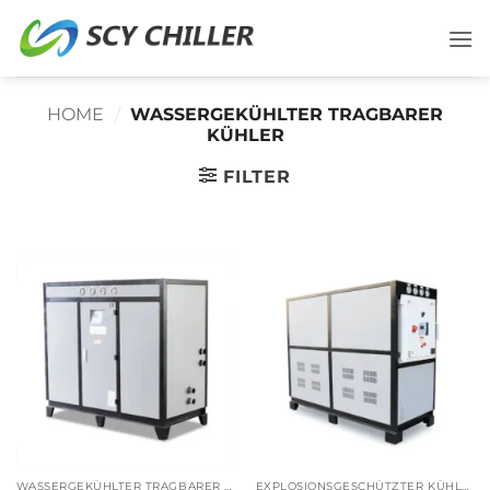
Zum
Inhalt
springen
HOME
/
WASSERGEKÜHLTER TRAGBARER
KÜHLER
FILTER
WASSERGEKÜHLTER TRAGBARER KÜHLER
EXPLOSIONSGESCHÜTZTER KÜHLER