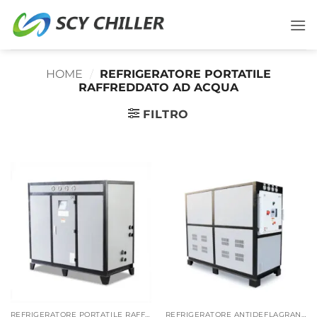
Salta
ai
contenuti
HOME
/
REFRIGERATORE PORTATILE
RAFFREDDATO AD ACQUA
FILTRO
REFRIGERATORE PORTATILE RAFFREDDATO AD ACQUA
REFRIGERATORE ANTIDEFLAGRANTE