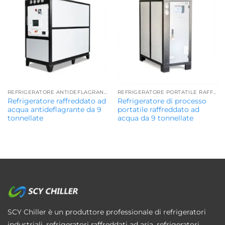
REFRIGERATORE ANTIDEFLAGRANTE
REFRIGERATORE PORTATILE RAFFREDDATO AD ACQUA
Refrigeratore raffreddato ad
Refrigeratore di processo
acqua antideflagrante da 9
portatile raffreddato ad
tonnellate
acqua da 9 tonnellate
SCY Chiller è un produttore professionale di refrigeratori
industriali, refrigeratori raffreddati ad aria, refrigeratori