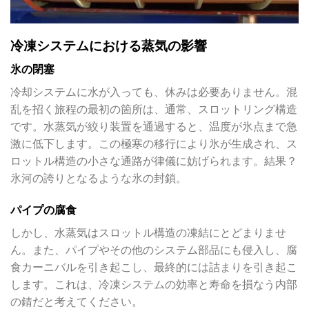
冷凍システムにおける蒸気の影響
氷の閉塞
冷却システムに水が入っても、休みは必要ありません。混
乱を招く旅程の最初の箇所は、通常、スロットリング構造
です。水蒸気が絞り装置を通過すると、温度が氷点まで急
激に低下します。この極寒の移行により氷が生成され、ス
ロットル構造の小さな通路が律儀に妨げられます。結果？
氷河の誇りとなるような氷の封鎖。
パイプの腐食
しかし、水蒸気はスロットル構造の凍結にとどまりませ
ん。また、パイプやその他のシステム部品にも侵入し、腐
食カーニバルを引き起こし、最終的には詰まりを引き起こ
します。これは、冷凍システムの効率と寿命を損なう内部
の錆だと考えてください。