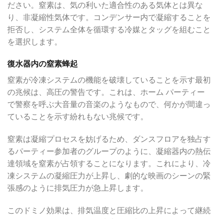
ださい。窒素は、気の利いた適合性のある気体とは異な
り、非凝縮性気体です。コンデンサー内で凝縮することを
拒否し、システム全体を循環する冷媒とタッグを組むこと
を選択します。
復水器内の窒素蜂起
窒素が冷凍システムの機能を破壊していることを示す最初
の兆候は、高圧の警告です。これは、ホーム パーティー
で警察を呼ぶ大音量の音楽のようなもので、何かが間違っ
ていることを示す紛れもない兆候です。
窒素は凝縮プロセスを妨げるため、ダンスフロアを独占す
るパーティー参加者のグループのように、凝縮器内の熱伝
達領域を窒素が占領することになります。これにより、冷
凍システムの凝縮圧力が上昇し、劇的な映画のシーンの緊
張感のように排気圧力が急上昇します。
このドミノ効果は、排気温度と圧縮比の上昇によって継続