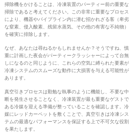
掃除機をかけることは、冷凍装置のパーティー前の重要な
掃除であると考えてください。この非常に重要なプロセス
により、機器やパイプライン内に潜む招かれざる客（卑劣
な窒素、侵入酸素、残留水蒸気、その他の有害な不純物）
を確実に排除します。
なぜ、あなたは尋ねるかもしれませんか？そうですね、慎
重に計画した夜会がパーティークラッシャーによって台無
しになるのと同じように、これらの空気に縛られた要素が
冷凍システムのスムーズな動作に大損害を与える可能性が
あります。
真空引きプロセスは勤勉な執事のように機能し、不要な中
断を発生させることなく、冷凍装置が最も重要なゲストで
ある冷媒を迎える準備が整っていることを確認します。冷
媒にレッドカーペットを敷くことで、真空引きは冷凍シス
テムの最適なパフォーマンスを保証する上で不可欠な役割
を果たします。