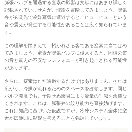
膨張バルブを通過する窒素の影響は文献にはあまり詳しく
記載されていませんが、理論を冒険してみましょう。膨張
弁が玄関先で冷媒蒸気に遭遇すると、ヒューヒューという
音や震えが発生する可能性があることは広く知られていま
す。
この理解を踏まえて、招かれざる客である窒素に当てはめ
てみましょう。窒素が膨張バルブに侵入すると、同様の笛
の音と震えの不安なシンフォニーが引き起こされる可能性
があります。
さらに、窒素はただ通過するだけではありません。それは
広がり、冷媒が流れるためのスペースを占領します。同じ
バルブ開度でも、予期せぬ乗員により流量の削減を余儀な
くされます。これは、膨張弁の絞り能力を直接妨げます。
これは知識に基づいた仮説ですが、冷凍システム全体に窒
素が広範囲に影響を与えることを強調しています。