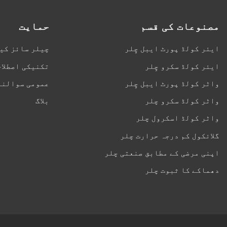
مصنوعات کی قسم
حمایت
ایئر کولڈ پورٹ ایبل چِلر
چیلر سائز کی
ایئر کولڈ سکرو چِلر
تکنیکی اصطلاح
واٹر کولڈ پورٹ ایبل چِلر
عمومی سوالنا
واٹر کولڈ سکرو چلر
بلاگ
واٹر کولڈ اسکرول چلر
گلائکول کم درجہ حرارت چلر
اپنی مرضی کے مطابق صنعتی چلر
دھماکے کا ثبوت چلر