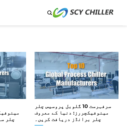
شمولات
ر
ائیں
سرفہرست 10 گلوبل پروسیس چلر
مینوفیکچررز: دنیا کے معروف
مینوفیک
چلر برانڈز دریافت کریں۔
چلر سپ