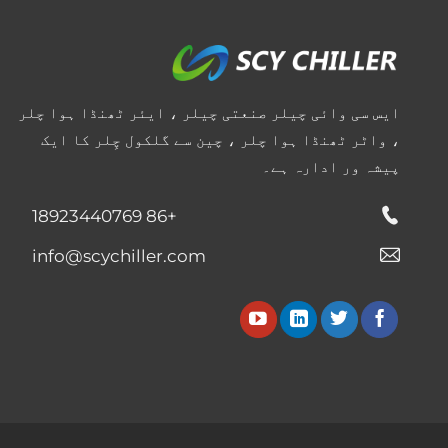
ایس سی وائی چیلر صنعتی چیلر ، ایئر ٹھنڈا ہوا چلر
، واٹر ٹھنڈا ہوا چلر ، چین سے گلکول چِلر کا ایک
پیشہ ور ادارہ ہے۔
+86 18923440769
info@scychiller.com