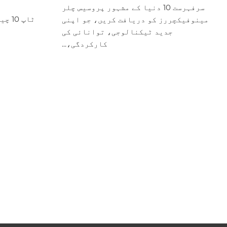
سرفہرست 10 دنیا کے مشہور پروسیس چلر
ٹاپ 
مینوفیکچررز کو دریافت کریں، جو اپنی
جدید ٹیکنالوجی، توانائی کی
کارکردگی،...