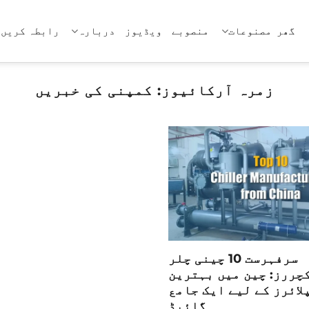
گھر
مصنوعات
منصوبے
ویڈیوز
دربارہ
رابطہ کریں 
زمرہ آرکائیوز:
کمپنی کی خبریں
سرفہرست 10 چینی چلر
چررز: چین میں بہترین
لائرز کے لیے ایک جامع
گائیڈ