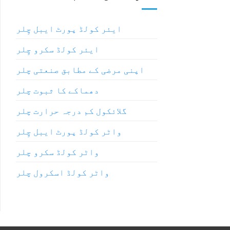
ایئر کولڈ پورٹ ایبل چِلر
ایئر کولڈ سکرو چِلر
اپنی مرضی کے مطابق صنعتی چلر
دھماکے کا ثبوت چلر
گلائکول کم درجہ حرارت چلر
واٹر کولڈ پورٹ ایبل چِلر
واٹر کولڈ سکرو چلر
واٹر کولڈ اسکرول چلر