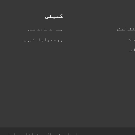
کمپنی
لکولیٹر
ہمارے بارے میں
ات
ہم سے رابطہ کریں۔
مہ
رازداری کی پالیسی
شرائط و ضوابط