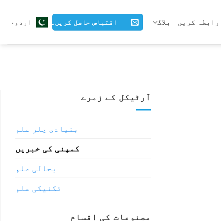
رابطہ کریں
بلاگ
اردو
اقتباس حاصل کریں۔
آرٹیکل کے زمرے
بنیادی چلر علم
کمپنی کی خبریں
بحالی علم
تکنیکی علم
مصنوعات کی اقسام