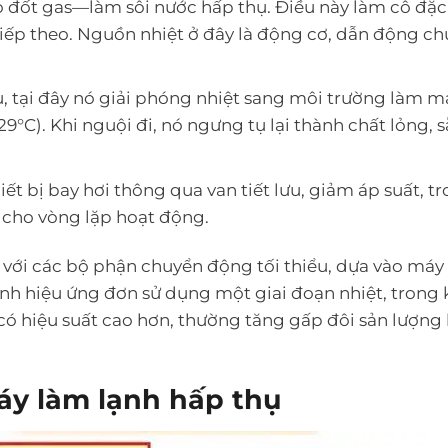
ò đốt gas—làm sôi nước hấp thụ. Điều này làm cô đặc
 tiếp theo. Nguồn nhiệt ở đây là động cơ, dẫn động ch
tụ, tại đây nó giải phóng nhiệt sang môi trường làm m
29°C). Khi nguội đi, nó ngưng tụ lại thành chất lỏng, 
iết bị bay hơi thông qua van tiết lưu, giảm áp suất, t
ữ cho vòng lặp hoạt động.
h với các bộ phận chuyển động tối thiểu, dựa vào má
nh hiệu ứng đơn sử dụng một giai đoạn nhiệt, trong 
có hiệu suất cao hơn, thường tăng gấp đôi sản lượng
áy làm lạnh hấp thụ