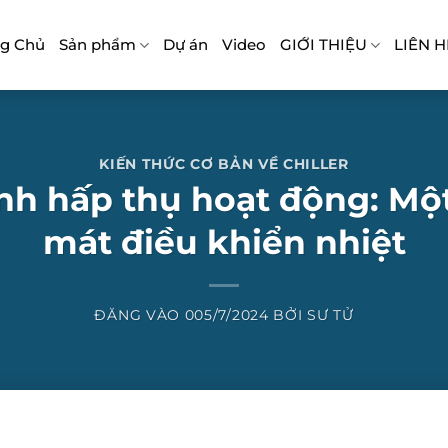
ng Chủ
Sản phẩm
Dự án
Video
GIỚI THIỆU
LIÊN H
KIẾN THỨC CƠ BẢN VỀ CHILLER
nh hấp thụ hoạt động: Mộ
mát điều khiển nhiệt
ĐĂNG VÀO
005/7/2024
BỞI
SƯ TỬ