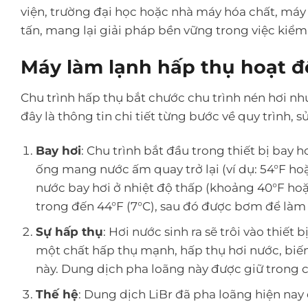
viện, trường đại học hoặc nhà máy hóa chất, máy 
tấn, mang lại giải pháp bền vững trong việc kiểm 
Máy làm lạnh hấp thụ hoạt 
Chu trình hấp thụ bắt chước chu trình nén hơi n
đây là thông tin chi tiết từng bước về quy trình,
Bay hơi
: Chu trình bắt đầu trong thiết bị bay
ống mang nước ấm quay trở lại (ví dụ: 54°F ho
nước bay hơi ở nhiệt độ thấp (khoảng 40°F hoặ
trong đến 44°F (7°C), sau đó được bơm để làm
Sự hấp thụ
: Hơi nước sinh ra sẽ trôi vào thiế
một chất hấp thụ mạnh, hấp thụ hơi nước, biến 
này. Dung dịch pha loãng này được giữ trong 
Thế hệ
: Dung dịch LiBr đã pha loãng hiện na