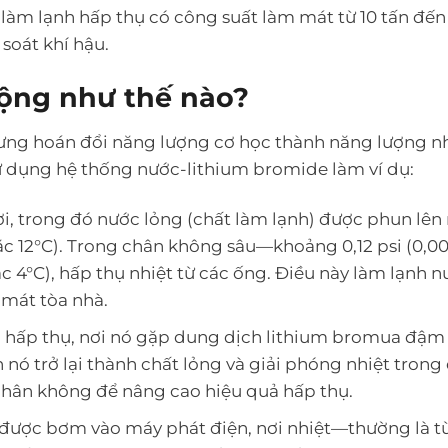
làm lạnh hấp thụ có công suất làm mát từ 10 tấn đến
soát khí hậu.
động như thế nào?
hưng hoán đổi năng lượng cơ học thành năng lượng nh
 sử dụng hệ thống nước-lithium bromide làm ví dụ:
 hơi, trong đó nước lỏng (chất làm lạnh) được phun lê
ặc 12°C). Trong chân không sâu—khoảng 0,12 psi (0,0
c 4°C), hấp thụ nhiệt từ các ống. Điều này làm lạnh 
 mát tòa nhà.
t bị hấp thụ, nơi nó gặp dung dịch lithium bromua đậm 
nó trở lại thành chất lỏng và giải phóng nhiệt trong 
chân không để nâng cao hiệu quả hấp thụ.
y được bơm vào máy phát điện, nơi nhiệt—thường là t