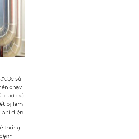
 được sử
nén chạy
à nước và
ết bị làm
 phí điện.
hệ thống
 bệnh