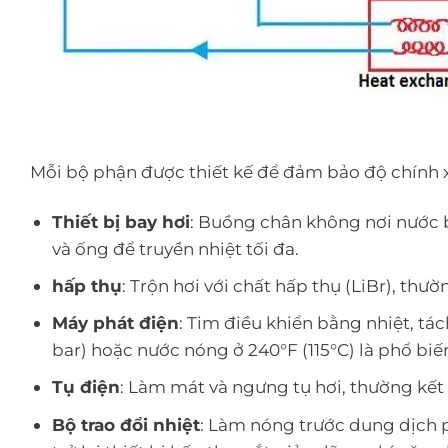
Mỗi bộ phận được thiết kế để đảm bảo độ chính 
Thiết bị bay hơi
: Buồng chân không nơi nước b
và ống để truyền nhiệt tối đa.
hấp thụ
: Trộn hơi với chất hấp thụ (LiBr), th
Máy phát điện
: Tim điều khiển bằng nhiệt, tác
bar) hoặc nước nóng ở 240°F (115°C) là phổ biế
Tụ điện
: Làm mát và ngưng tụ hơi, thường kết h
Bộ trao đổi nhiệt
: Làm nóng trước dung dịch