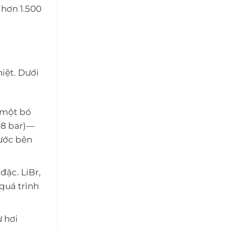
 hơn 1.500
iệt. Dưới
n một bó
08 bar)—
nước bên
đặc. LiBr,
quá trình
ừ hơi