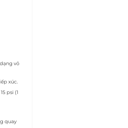
 dạng vỏ
iếp xúc.
5 psi (1
ng quay