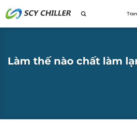
Bỏ
qua
Tra
nội
dung
Làm thế nào chất làm lạ