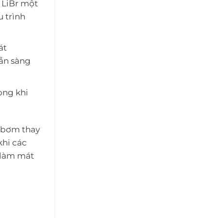
 LiBr một
u trình
át
sẵn sàng
rong khi
y bơm thay
khi các
 làm mát