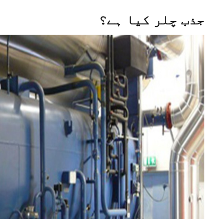
جذب چلر کیا ہے؟