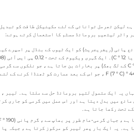
ہے لیکن تھرمل توانائی کے لئے مکینیکل طاقت کو تبدیل 
پر واٹر لیتھیم برومائڈ سسٹم کا استعمال کرتے ہوئے:
ئع پانی (ریفریجریٹ) کو ایک ٹیوب کے بنڈل پر اسپرے کیا
ہے جس میں گرم واپسی کا پانی ہوتا 
بار) کے بارے میں - پانی کم درجہ حرارت (40 ° F یا 4 ° C کے لگ بھگ) پر بخارات بن جاتا ہے ، جو نلکوں س
کرتا ہے۔ اس سے پانی کو سردی لگتی ہے ، کہتے ہیں ، 44 ° F (7 ° C) ، جو اس کے بعد عمارت کو ٹھنڈا کرنے ک
ہاں یہ ایک متمول لتیم برومائڈ حل سے ملتا ہے۔ لیبر ، 
مائع میں بدل دیتا ہے اور اس عمل میں گرمی کو جاری کرت
 کے تحت رکھا جاتا ہے۔
وتا ہے۔ یہ ایک بار پھر لیبر کو مرکوز کرتا ہے ، جبکہ پان