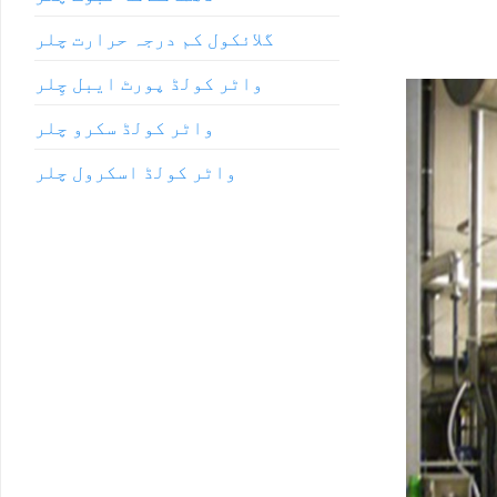
گلائکول کم درجہ حرارت چلر
واٹر کولڈ پورٹ ایبل چِلر
واٹر کولڈ سکرو چلر
واٹر کولڈ اسکرول چلر