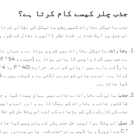
جذب چلر کیسے کام کرتا ہے؟
جذب سائیکل بخارات کمپریشن سائیکل کی نقالی کرتا 
اس عمل پر ایک قدم بہ قدم نظر ڈالیں ، مثال کے طور 
بخارات
: سائیکل بخارات میں شروع ہوتا ہے ، جہاں ما
کیا جاتا ہے۔
جذب
: پانی کے بخارات نے جاذب میں بہاؤ پیدا کیا ، ج
طاقتور جاذب ، بخارات کو بھگاتا ہے ، اور اسے واپس 
جذب کی کارکردگی کو بڑھانے کے لئے اس پتلا حل کو خلا
نسل
° C سے اوپر) ، یا گیس برنر-جذب شدہ پانی سے دور ہ