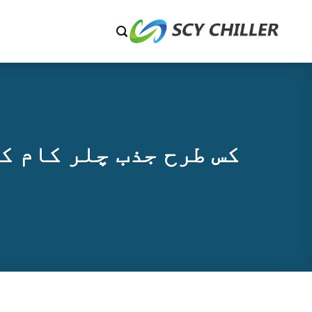
شمولات
ر
ائیں
کس طرح جذب چلر کام ک