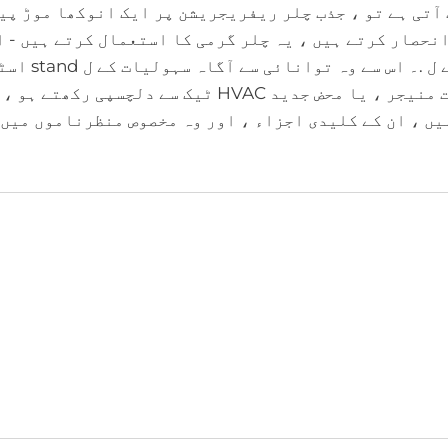
آتی ہے تو ، جذب چلر ریفریجریشن پر ایک انوکھا موڑ پی
نحصار کرتے ہیں ، یہ چلر گرمی کا استعمال کرتے ہیں - 
کے ذرائع یا قدرتی گیس سے - ٹھنڈک کے 
کا انتخاب بناتے ہیں۔ چاہے آپ انجینئر ، ایک سہولت منیجر ، یا محض جدید HVAC ٹیک سے
ہیں ، ان کے کلیدی اجزاء ، اور وہ مخصوص منظرناموں میں 