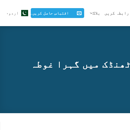
رابطہ کریں
بلاگ
اردو
اقتباس حاصل کریں۔
ٹھنڈک میں گہرا غوطہ