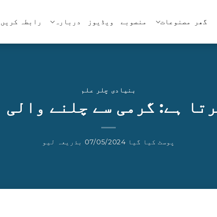
گھر
مصنوعات
منصوبے
ویڈیوز
دربارہ
رابطہ کریں 
بنیادی چلر علم
رتا ہے: گرمی سے چلنے والی 
پوسٹ کیا گیا
07/05/2024
بذریعہ
لیو