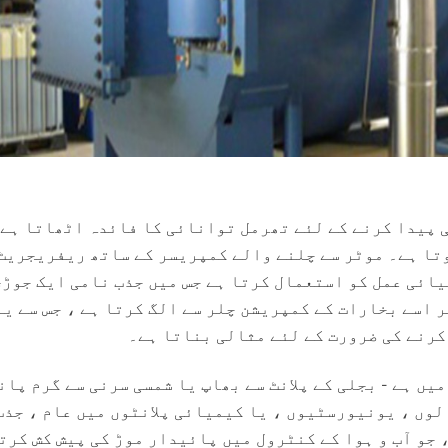
 پیدا کرنے کے لئے تھرمل توانائی کا فائدہ اٹھاتا ہے 
وتا ہے۔ موٹر سے چلنے والے کمپریسر کے ساتھ ریفریجریٹ
یائی عمل کو استعمال کرتا ہے جس میں جذب نامی ایک جوڑی
ر اسے بخارات کے کمپریشن چلر سے الگ کرتا ہے ، جس سے یہ
کرنے کی ضرورت کے لئے مثالی بناتا ہے۔
یں ہے - بجلی کے پلانٹ سے بھاپ یا شمسی سرنی سے گرم پان