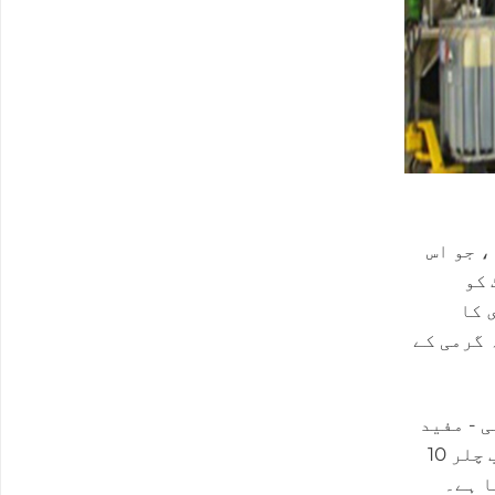
، جو اس
 کو
 کا
 گرمی کے
ی - مفید
ٹھنڈک میں۔ بڑے پیمانے پر ایپلی کیشنز جیسے اسپتالوں ، یونیورسٹیوں ، یا کیمیائی پلانٹوں میں عام ، جذب چلر 10