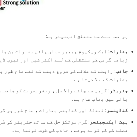
ہر حصہ صحت سے متعلق انجنیئر ہے:
بخارات
: ایک ویکیوم چیمبر جہاں پانی بخارات بن جات
زیادہ گرمی کی منتقلی کے لئے اکثر شیل اور ٹیوب ڈی
جاذب
: رابطے کے علاقے کو فروغ دینے کے لئے عام طور پ
بخارات کو ملا دیتا ہے۔
جنریٹر
پانی میں بھاپ عام ہے۔
کنڈینسر
: ٹھنڈک اور کنڈینس بخارات ، عام طور پر گر
ہیٹ ایکسچینجر
: گرم مرتکز حل کے ساتھ جنریٹر کی طر
فضلے کو کم کرتے ہوئے ، جاذب کی طرف لوٹتا ہے۔