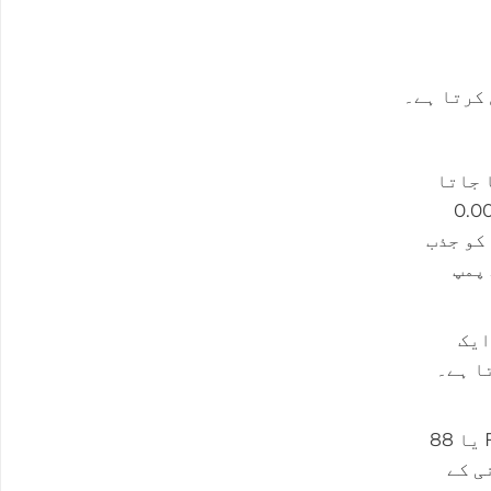
کرتا ہے۔
 جاتا
ہے (جیسے ، 54 ° F یا 12 ° C)۔ ایک گہری ویکیوم کے تحت - 0.12 پی ایس آئی (0.008
ے گرمی کو جذب
ے لئے پمپ
ایک
ا ہے۔
: اب پتلا ہوا لیبر حل جنریٹر کے پاس پمپ کیا جاتا ہے ، جہاں گرمی-عام طور پر بھاپ سے ، گرم پانی (190 ° F یا 88
ی کے