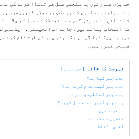
جب بڑی عمارتوں یا صنعتی عمل کو ٹھنڈا کرنے کی بات 
ہے۔ روایتی نظاموں کے برعکس جو برقی کمپریسرز پر ا
میں یہ پیک کیا گیا ہے کہ جذب چلر کس طرح کام کرتے 
چینجر کیوں ہیں۔
فہرست کا خانہ
چھپائیں
جذب چلر کیا ہے؟
جذب چلر کیسے کام کرتا ہے؟
جذب چلر کے کلیدی اجزاء
جذب چلر کیوں استعمال کریں؟
درخواستیں
تفصیل سے فوائد
آخری الفاظ