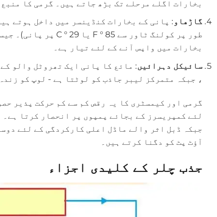
بخارات اگلے مرحلے تک بڑھ جاتے ہیں۔ گرمی کا منبع ی
گاڑھاو
: پانی کے بخارات کنڈینسر میں داخل ہوتے ہیں
طور پر کولنگ ٹاور سے 
بخارات میں واپس آنے کے لئے تیار ہے۔
سائیکل دہرائیں
: مائع کا پانی ایک تھروٹل والو کے 
، جبکہ متمرکز لیبر جاذب کو لوٹتا ہے - لوپ کو زندہ
گرمی اور کیمسٹری کا یہ رقص کم سے کم حرکت پذیر حصو
لئے کمپریسرز کے بجائے پمپوں پر انحصار کرتا ہے۔ ای
جبکہ ڈبل اثر والے ماڈل اعلی کارکردگی کے لئے دوسر
آؤٹ پٹ کو دگنا کرتے ہیں۔
جذب چلر کے کلیدی اجزاء