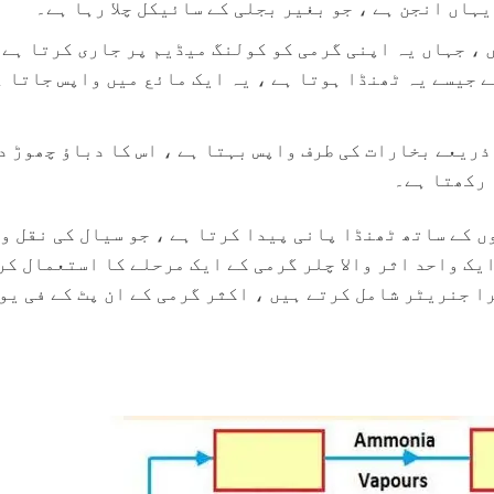
ہاں انجن ہے ، جو بغیر بجلی کے سائیکل چلا رہا ہے۔
 ، جہاں یہ اپنی گرمی کو کولنگ میڈیم پر جاری کرتا ہے 
85 ° F یا 29 ° C پر پانی)۔ جیسے جیسے یہ ٹھنڈا ہوتا ہے ، یہ ایک مائع میں واپس جاتا
ذریعے بخارات کی طرف واپس بہتا ہے ، اس کا دباؤ چھوڑ د
 رکھتا ہے۔
ں کے ساتھ ٹھنڈا پانی پیدا کرتا ہے ، جو سیال کی نقل و 
ک واحد اثر والا چلر گرمی کے ایک مرحلے کا استعمال کر
ا جنریٹر شامل کرتے ہیں ، اکثر گرمی کے ان پٹ کے فی یو