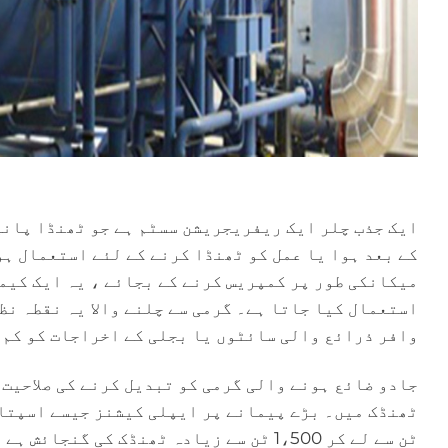
ایک جذب چلر ایک ریفریجریشن سسٹم ہے جو ٹھنڈا پانی
کے بعد ہوا یا عمل کو ٹھنڈا کرنے کے لئے استعمال ہ
میکانکی طور پر کمپریس کرنے کے بجائے ، یہ ایک کیم
استعمال کیا جاتا ہے۔ گرمی سے چلنے والا یہ نقطہ نظ
وافر ذرائع والی سائٹوں یا بجلی کے اخراجات کو کم 
جادو ضائع ہونے والی گرمی کو تبدیل کرنے کی صلاحیت م
ٹن سے لے کر 1،500 ٹن سے زیادہ ٹھنڈک کی گنجائش ہے ، جو آب و ہوا کے کنٹرول میں پائیدار موڑ کی پیش کش کرتا ہے۔