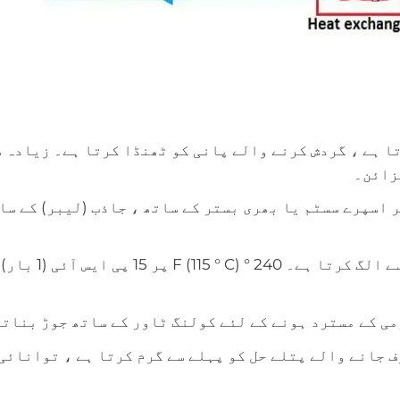
ا ہے ، گردش کرنے والے پانی کو ٹھنڈا کرتا ہے۔ زیادہ 
زائن۔
ر اسپرے سسٹم یا بھری بستر کے ساتھ ، جاذب (لیبر) کے سا
: گرمی سے چلنے والا دل ، ریفریجریٹ کو جاذب سے 
می کے مسترد ہونے کے لئے کولنگ ٹاور کے ساتھ جوڑ بنات
ف جانے والے پتلے حل کو پہلے سے گرم کرتا ہے ، توانائی