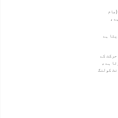
(عام
 ہے ،
یتا ہے
حرکت کے
تا ہے ،
نٹ کولنگ