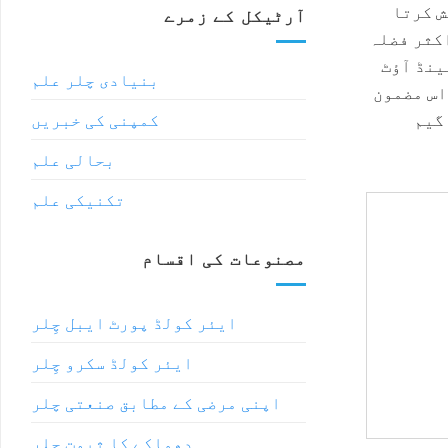
ش کرتا
آرٹیکل کے زمرے
اکثر فضلہ
عمل کو چلانے کے ل .۔ اس سے وہ توانائی سے آگاہ سہولیات کے ل stand اسٹینڈ آؤٹ
بنیادی چلر علم
 دلچسپی رکھتے ہو ، اس مضمون
گیم
کمپنی کی خبریں
بحالی علم
تکنیکی علم
مصنوعات کی اقسام
ایئر کولڈ پورٹ ایبل چِلر
ایئر کولڈ سکرو چِلر
اپنی مرضی کے مطابق صنعتی چلر
دھماکے کا ثبوت چلر