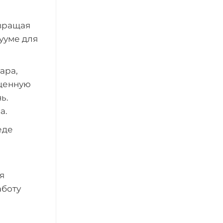
евращая
кууме для
ара,
ощенную
ь.
а.
еде
я
аботу