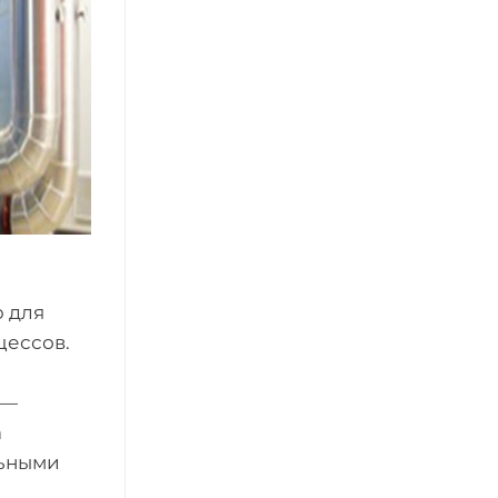
ю для
цессов.
 —
а
льными