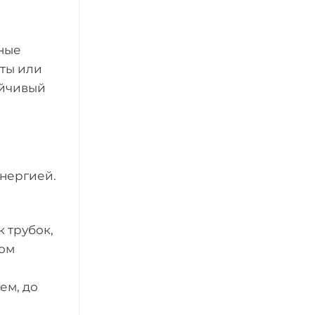
нные
еты или
ойчивый
энергией.
к трубок,
ком
ем, до