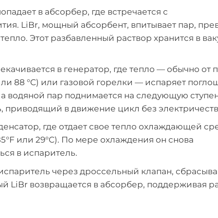
опадает в абсорбер, где встречается с
ия. LiBr, мощный абсорбент, впитывает пар, пр
 тепло. Этот разбавленный раствор хранится в ва
екачивается в генератор, где тепло — обычно от п
или 88 °C) или газовой горелки — испаряет погл
, а водяной пар поднимается на следующую ступен
ь, приводящий в движение цикл без электричеств
нденсатор, где отдает свое тепло охлаждающей ср
5°F или 29°C). По мере охлаждения он снова
ься в испаритель.
 испаритель через дроссельный клапан, сбрасыва
ый LiBr возвращается в абсорбер, поддерживая р