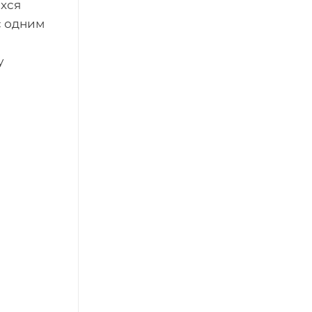
хся
с одним
у