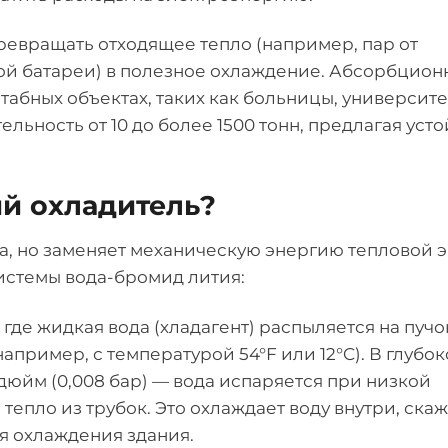
ревращать отходящее тепло (например, пар от
ной батареи) в полезное охлаждение. Абсорбцио
абных объектах, таких как больницы, университ
ьность от 10 до более 1500 тонн, предлагая уст
й охладитель?
а, но заменяет механическую энергию тепловой 
истемы вода-бромид лития:
 где жидкая вода (хладагент) распыляется на пучо
например, с температурой 54°F или 12°C). В глубо
 дюйм (0,008 бар) — вода испаряется при низкой
 тепло из трубок. Это охлаждает воду внутри, скаж
ля охлаждения здания.