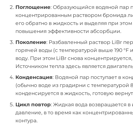
Поглощение
: Образующийся водяной пар п
концентрированным раствором бромида лит
его обратно в жидкость и выделяя при этом
повышения эффективности абсорбции.
Поколение
: Разбавленный раствор LiBr пер
горячей воды (с температурой выше 190 °F 
воду. При этом LiBr снова концентрируется
Источником тепла здесь является двигател
Конденсация
: Водяной пар поступает в ко
(обычно воде из градирни с температурой 8
конденсируется в жидкость, готовую вернут
Цикл повтор
: Жидкая вода возвращается в
давление, в то время как концентрированн
контура.