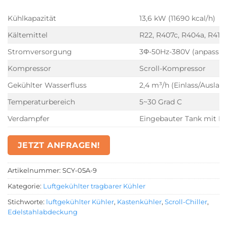
Kühlkapazität
13,6 kW (11690 kcal/h)
Kältemittel
R22, R407c, R404a, R410A
Stromversorgung
3Φ-50Hz-380V (anpassba
Kompressor
Scroll-Kompressor
Gekühlter Wasserfluss
2,4 m³/h (Einlass/Auslas
Temperaturbereich
5~30 Grad C
Verdampfer
Eingebauter Tank mit Ku
JETZT ANFRAGEN!
Artikelnummer:
SCY-05A-9
Kategorie:
Luftgekühlter tragbarer Kühler
Stichworte:
luftgekühlter Kühler
,
Kastenkühler
,
Scroll-Chiller
,
Edelstahlabdeckung