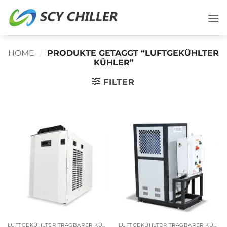
Zum
Inhalt
springen
HOME
/
PRODUKTE GETAGGT “LUFTGEKÜHLTER
KÜHLER”
FILTER
LUFTGEKÜHLTER TRAGBARER KÜHLER
LUFTGEKÜHLTER TRAGBARER KÜHLER