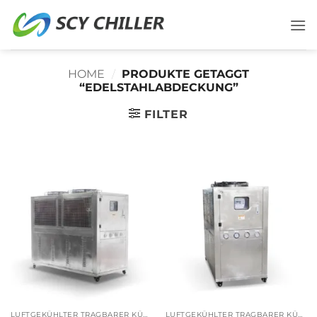
Zum
Inhalt
springen
HOME
/
PRODUKTE GETAGGT
“EDELSTAHLABDECKUNG”
FILTER
LUFTGEKÜHLTER TRAGBARER KÜHLER
LUFTGEKÜHLTER TRAGBARER KÜHLER