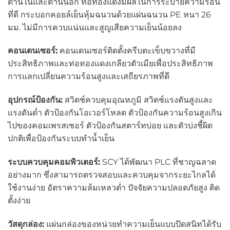
ด้านในและด้านนอก ท่อทองแดงมีผลในการระบายความร้อน
ที่ดี กระบอกคอยล์เย็นหุ้มฉนวนด้วยแผ่นฉนวน PE หนา 26
มม. ไม่มีการควบแน่นและสูญเสียความเย็นน้อยลง
คอนเดนเซอร์:
คอนเดนเซอร์ติดตั้งครีบตะเข็บขวางที่มี
ประสิทธิภาพและท่อทองแดงเกลียวตัวเมียเพื่อประสิทธิภาพ
การแลกเปลี่ยนความร้อนสูงและเสถียรภาพที่ดี
อุปกรณ์ป้องกัน:
สวิตช์ควบคุมอุณหภูมิ สวิตช์แรงดันสูงและ
แรงดันต่ำ ตัวป้องกันโอเวอร์โหลด ตัวป้องกันความร้อนสูงเกิน
ไปของคอมเพรสเซอร์ ตัวป้องกันสตาร์ทบ่อย และตัวบ่งชี้ผิด
ปกติเพื่อป้องกันระบบทำน้ำเย็น
ระบบควบคุมคอมพิวเตอร์:
SCY ได้พัฒนา PLC ที่ชาญฉลาด
อย่างมาก ซึ่งสามารถตรวจสอบและควบคุมจากระยะไกลได้
ใช้งานง่าย อัตราความล้มเหลวต่ำ ปัจจัยความปลอดภัยสูง ติด
ตั้งง่าย
วัสดุกล่อง:
แผ่นกล่องของหน่วยทำความเย็นแบบปิดสนิทได้รับ