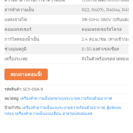
สารทำความเย็น
R22, R407c, R404a, R410A
แหล่งจ่ายไฟ
3Φ-50Hz-380V (ปรับแต่งได
คอมเพรสเซอร์
คอมเพรสเซอร์สโครล
การไหลของน้ำเย็น
2.4 ลบ.ม./ชม. (ทางเข้า/อ
ช่วงอุณหภูมิ
5~30 องศาเซลเซียส
เครื่องระเหย
ถังในตัวพร้อมขดลวดทองแด
สอบถามตอนนี้!
รหัสสินค้า:
SCY-05A-9
หมวดหมู่:
เครื่องทำความเย็นพกพาแบบระบายความร้อนด้วยอากาศ
ป้ายกำกับ:
เครื่องทำความเย็นแบบระบายความร้อนด้วยอากาศ
,
ตู้แช่แบบ
กล่อง
,
เครื่องทำความเย็นแบบเลื่อน
,
ฝาครอบสแตนเลส