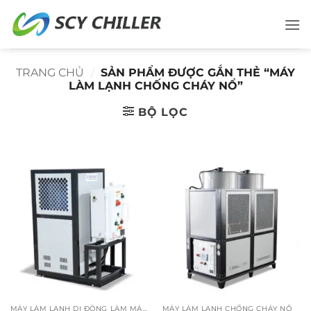
Bỏ
qua
nội
dung
TRANG CHỦ
/
SẢN PHẨM ĐƯỢC GẮN THẺ “MÁY
LÀM LẠNH CHỐNG CHÁY NỔ”
BỘ LỌC
MÁY LÀM LẠNH DI ĐỘNG LÀM MÁT BẰNG KHÔNG KHÍ
MÁY LÀM LẠNH CHỐNG CHÁY NỔ