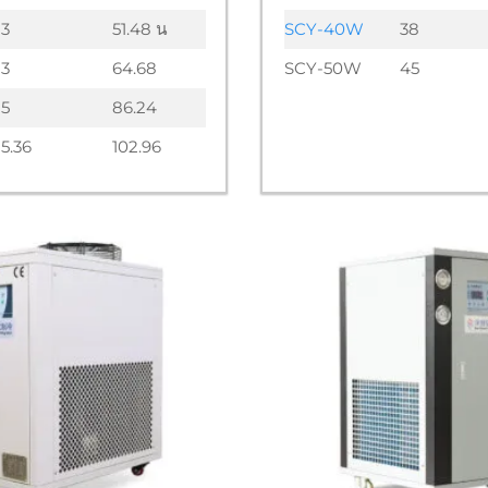
3
51.48 น
SCY-40W
38
3
64.68
SCY-50W
45
5
86.24
5.36
102.96