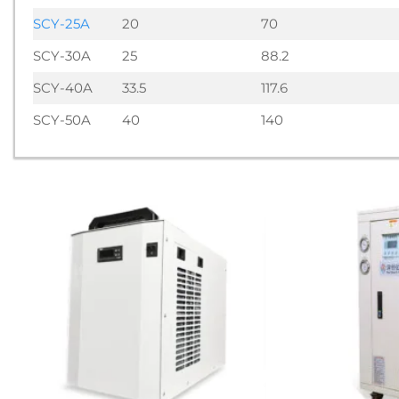
SCY-25A
20
70
SCY-30A
25
88.2
SCY-40A
33.5
117.6
SCY-50A
40
140