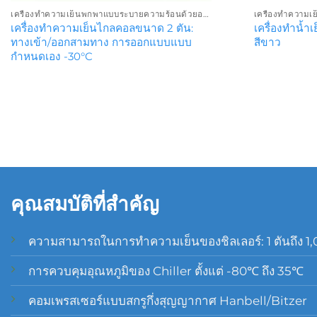
เครื่องทำความเย็นพกพาแบบระบายความร้อนด้วยอากาศ
เครื่องทำความเย็นไกลคอลขนาด 2 ตัน:
เครื่องทำน้
ทางเข้า/ออกสามทาง การออกแบบแบบ
สีขาว
กำหนดเอง -30°C
คุณสมบัติที่สำคัญ
ความสามารถในการทำความเย็นของชิลเลอร์: 1 ตันถึง 1,
การควบคุมอุณหภูมิของ Chiller ตั้งแต่ -80℃ ถึง 35℃
คอมเพรสเซอร์แบบสกรูกึ่งสุญญากาศ Hanbell/Bitzer