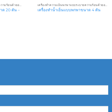
เครื่องทำความเย็นพกพาแบบระบายความร้อนด้วยอากาศ
เครื่องทำความเย็นพกพาแบบระบายความร้อนด้วยอากาศ
าด 20 ตัน –
เครื่องทำน้ำเย็นแบบพกพาขนาด 4 ตัน