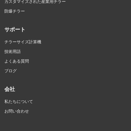
カスタマイズされた産業用チラー
防爆チラー
サポート
チラーサイズ計算機
技術用語
よくある質問
ブログ
会社
私たちについて
お問い合わせ