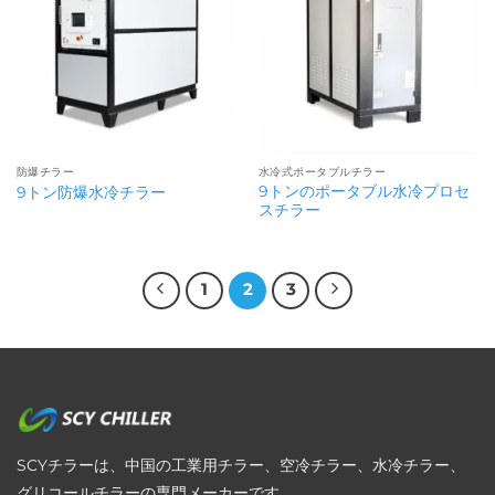
防爆チラー
水冷式ポータブルチラー
9トンのポータブル水冷プロセ
9トン防爆水冷チラー
スチラー
1
2
3
SCYチラーは、中国の工業用チラー、空冷チラー、水冷チラー、
グリコールチラーの専門メーカーです。