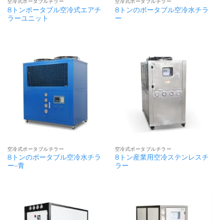
空冷式ポータブルチラー
空冷式ポータブルチラー
8トンポータブル空冷式エアチ
8トンのポータブル空冷水チラ
ラーユニット
ー
空冷式ポータブルチラー
空冷式ポータブルチラー
8トンのポータブル空冷水チラ
8トン産業用空冷ステンレスチ
ー–青
ラー