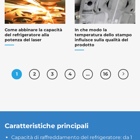
Come abbinare la capacità
In che modo la
del refrigeratore alla
temperatura dello stampo
potenza del laser
influisce sulla qualità del
prodotto
1
2
3
4
…
16
Caratteristiche principali
Capacità di raffreddamento del refrigeratore: da 1