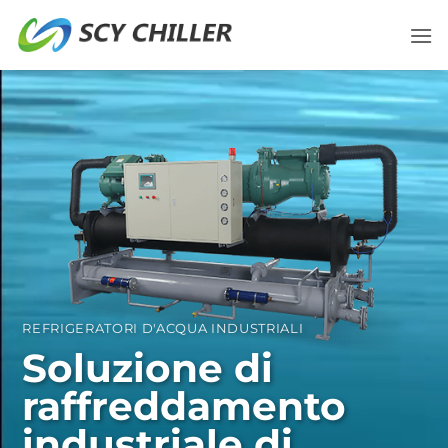
Salta
ai
contenuti
REFRIGERATORI D'ACQUA INDUSTRIALI
Soluzione di
raffreddamento
industriale di