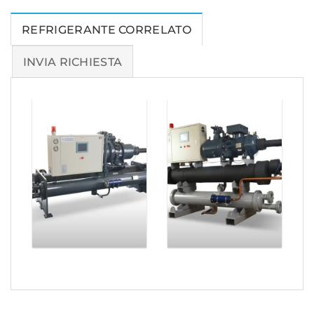
REFRIGERANTE CORRELATO
INVIA RICHIESTA
Refrigeratore
d'acqua
Refrigeratore
industriale
commerciale
raffreddato ad
raffreddato ad
acqua da 116
acqua da 83
tonnellate
tonnellate