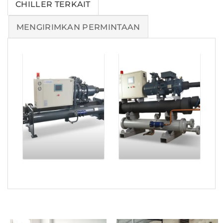
CHILLER TERKAIT
MENGIRIMKAN PERMINTAAN
83 Ton
Chiller Air
Pendingin
Industri
Komersial
Berpendingin
Berpendingin
Air 116 Ton
Air