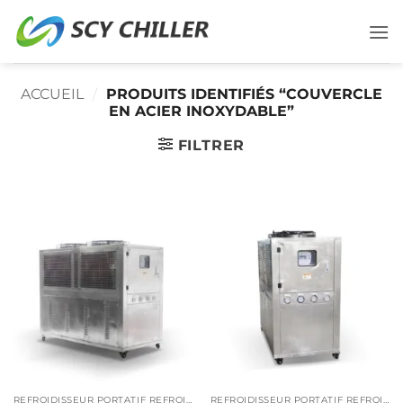
Passer
au
contenu
ACCUEIL
/
PRODUITS IDENTIFIÉS “COUVERCLE
EN ACIER INOXYDABLE”
FILTRER
REFROIDISSEUR PORTATIF REFROIDI PAR AIR
REFROIDISSEUR PORTATIF REFROIDI PAR AIR