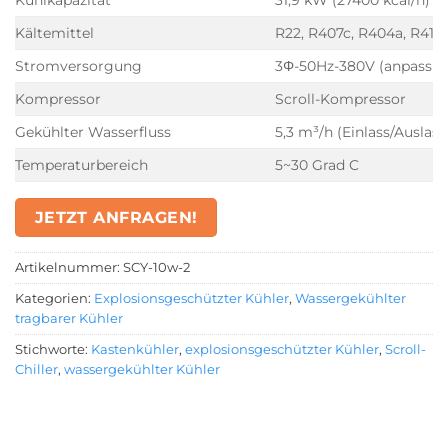
Kältemittel
R22, R407c, R404a, R410A
Stromversorgung
3Φ-50Hz-380V (anpassba
Kompressor
Scroll-Kompressor
Gekühlter Wasserfluss
5,3 m³/h (Einlass/Auslas
Temperaturbereich
5~30 Grad C
JETZT ANFRAGEN!
Artikelnummer:
SCY-10w-2
Kategorien:
Explosionsgeschützter Kühler
,
Wassergekühlter
tragbarer Kühler
Stichworte:
Kastenkühler
,
explosionsgeschützter Kühler
,
Scroll-
Chiller
,
wassergekühlter Kühler