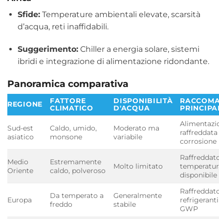
Sfide:
Temperature ambientali elevate, scarsità
d’acqua, reti inaffidabili.
Suggerimento:
Chiller a energia solare, sistemi
ibridi e integrazione di alimentazione ridondante.
Panoramica comparativa
FATTORE
DISPONIBILITÀ
RACCOMA
REGIONE
CLIMATICO
D'ACQUA
PRINCIPA
Alimentazio
Sud-est
Caldo, umido,
Moderato ma
raffreddata 
asiatico
monsone
variabile
corrosione
Raffreddato
Medio
Estremamente
Molto limitato
temperatura
Oriente
caldo, polveroso
disponibile
Raffreddat
Da temperato a
Generalmente
Europa
refrigerant
freddo
stabile
GWP