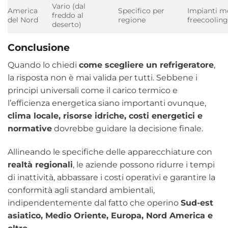
Vario (dal
America
Specifico per
Impianti mo
freddo al
del Nord
regione
freecooling
deserto)
Conclusione
Quando lo chiedi
come scegliere un refrigeratore
,
la risposta non è mai valida per tutti. Sebbene i
principi universali come il carico termico e
l’efficienza energetica siano importanti ovunque,
clima locale, risorse idriche, costi energetici e
normative
dovrebbe guidare la decisione finale.
Allineando le specifiche delle apparecchiature con
realtà regionali
, le aziende possono ridurre i tempi
di inattività, abbassare i costi operativi e garantire la
conformità agli standard ambientali,
indipendentemente dal fatto che operino
Sud-est
asiatico, Medio Oriente, Europa, Nord America e