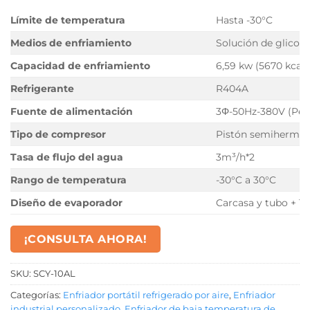
Límite de temperatura
Hasta -30°C
Medios de enfriamiento
Solución de glicol 
Capacidad de enfriamiento
6,59 kw (5670 kcal/
Refrigerante
R404A
Fuente de alimentación
3Φ-50Hz-380V (Pers
Tipo de compresor
Pistón semihermét
Tasa de flujo del agua
3m³/h*2
Rango de temperatura
-30°C a 30°C
Diseño de evaporador
Carcasa y tubo + T
¡CONSULTA AHORA!
SKU:
SCY-10AL
Categorías:
Enfriador portátil refrigerado por aire
,
Enfriador
industrial personalizado
,
Enfriador de baja temperatura de