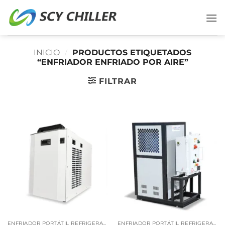
Saltar
al
contenido
INICIO
/
PRODUCTOS ETIQUETADOS
“ENFRIADOR ENFRIADO POR AIRE”
FILTRAR
ENFRIADOR PORTÁTIL REFRIGERADO POR AIRE
ENFRIADOR PORTÁTIL REFRIGERADO POR AIRE