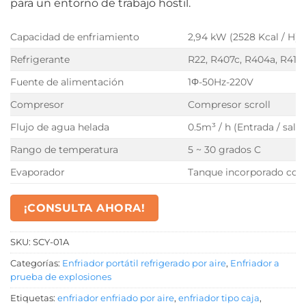
para un entorno de trabajo hostil.
Capacidad de enfriamiento
2,94 kW (2528 Kcal / H)
Refrigerante
R22, R407c, R404a, R410A
Fuente de alimentación
1Φ-50Hz-220V
Compresor
Compresor scroll
Flujo de agua helada
0.5m³ / h (Entrada / salid
Rango de temperatura
5 ~ 30 grados C
Evaporador
Tanque incorporado con
¡CONSULTA AHORA!
SKU:
SCY-01A
Categorías:
Enfriador portátil refrigerado por aire
,
Enfriador a
prueba de explosiones
Etiquetas:
enfriador enfriado por aire
,
enfriador tipo caja
,