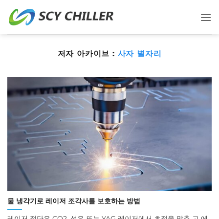
컨
텐
츠
로
저자 아카이브 :
사자 별자리
건
너
뛰
기
물 냉각기로 레이저 조각사를 보호하는 방법
레이저 절단은 CO2, 섬유 또는 YAG 레이저에서 초점을 맞춘 고 에