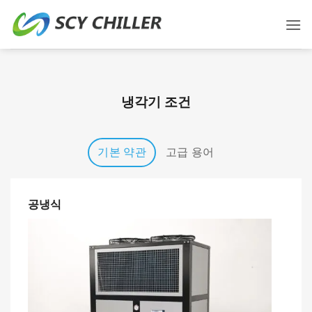
컨
텐
츠
로
건
너
냉각기 조건
뛰
기
기본 약관
고급 용어
공냉식