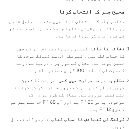
صحیح چلر کا انتخاب کرنا
مناسب چلر کا انتخاب کرنے میں متعدد عوامل شامل
ہیں تاکہ یہ یقینی بنایا جاسکے کہ یہ آپ کے سسٹم
کی ضروریات کو پورا کرتا ہے۔
ذخائر کا سائز
: گیلنوں میں اپنے ذخائر کے حجم
کا حساب لگائیں ، کیونکہ اس سے ٹھنڈک بوجھ کا
تعین ہوتا ہے۔ مثال کے طور پر ، درمیانے درجے
کے سیٹ اپ کے لئے 100 گیلن ذخائر عام ہے۔
مطلوبہ درجہ حرارت میں کمی
: اس بات کا تعین
کریں کہ آپ کو پانی کے درجہ حرارت کو کم کرنے کے
لئے کتنی ضرورت ہے۔ مثال کے طور پر ، اگر
موجودہ پانی 80 ° F ہے اور آپ 68 ° F چاہتے ہیں تو
، فرق 12 ° F ہے۔
کولنگ کی گنجائش کا حساب کتاب
: فارمولا استعمال
کریں: