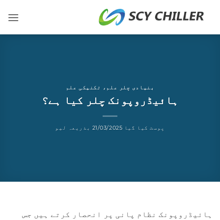
شمولات
ر
ائیں
بنیادی چلر علم
،
تکنیکی علم
ہائیڈروپونک چلر کیا ہے؟
پوسٹ کیا گیا
21/03/2025
بذریعہ
لیو
ہائیڈروپونک نظام پانی پر انحصار کرتے ہیں جس