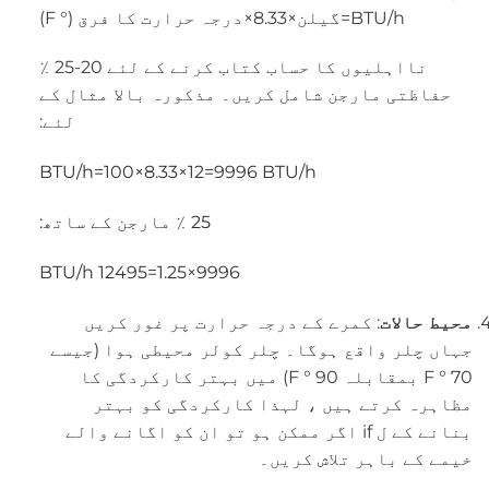
BTU/h
=
گیلن
×
8.33
×
درجہ حرارت کا فرق (° F)
نااہلیوں کا حساب کتاب کرنے کے لئے 20-25 ٪
حفاظتی مارجن شامل کریں۔ مذکورہ بالا مثال کے
لئے:
BTU/h
=
100
×
8.33
×
12
=
9996
BTU/h
25 ٪ مارجن کے ساتھ:
BTU/h
12495
=
1.25
×
9996
محیط حالات
: کمرے کے درجہ حرارت پر غور کریں
جہاں چلر واقع ہوگا۔ چلر کولر محیطی ہوا (جیسے
70 ° F بمقابلہ 90 ° F) میں بہتر کارکردگی کا
مظاہرہ کرتے ہیں ، لہذا کارکردگی کو بہتر
بنانے کے ل if اگر ممکن ہو تو ان کو اگانے والے
خیمے کے باہر تلاش کریں۔