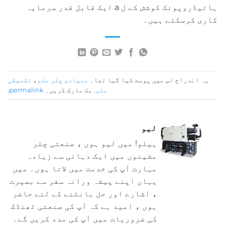
ہائیڈروپونک کوشش کے ل a ایک قابل قدر سرمایہ
کاری کرسکتے ہیں۔
یہ اندراج اس میں پوسٹ کیا گیا تھا۔
بنیادی چلر علم
،
تکنیکی
علم
. بک مارک کریں۔
permalink
.
لیو
ہیلو! میں لیو ہوں ، صنعتی چلر
مشینوں میں ایک دہائی سے زیادہ
مہارت آپ کی خدمت میں لاتا ہوں۔ میں
یہاں اپنے پیشہ ورانہ سفر سے بصیرت
، اشارے اور حل بانٹنے کے لئے حاضر
ہوں ، امید ہے کہ آپ کی صنعتی ٹھنڈک
کی ضروریات میں آپ کی مدد کریں گے۔