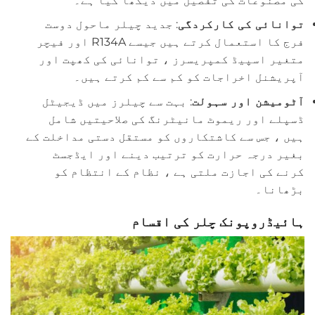
کی مصنوعات کی تفصیل میں دیکھا گیا ہے۔
توانائی کی کارکردگی
: جدید چیلر ماحول دوست
فرج کا استعمال کرتے ہیں جیسے R134A اور فیچر
متغیر اسپیڈ کمپریسرز ، توانائی کی کھپت اور
آپریشنل اخراجات کو کم سے کم کرتے ہیں۔
آٹومیشن اور سہولت
: بہت سے چیلرز میں ڈیجیٹل
ڈسپلے اور ریموٹ مانیٹرنگ کی صلاحیتیں شامل
ہیں ، جس سے کاشتکاروں کو مستقل دستی مداخلت کے
بغیر درجہ حرارت کو ترتیب دینے اور ایڈجسٹ
کرنے کی اجازت ملتی ہے ، نظام کے انتظام کو
بڑھانا۔
ہائیڈروپونک چلر کی اقسام