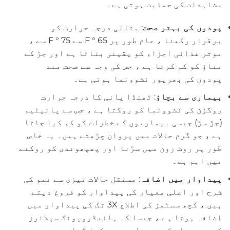
مشاہدات کی حمایت ہوتی ہے۔
پودوں کی بہتر صحت
: مثالی درجہ حرارت کو
برقرار رکھنا ، عام طور پر 65 ° F سے 75 ° F سے ،
موثر غذائی اجزاء کو یقینی بناتا ہے اور جڑ کے
تناؤ کو کم کرتا ہے ، جس کی وجہ سے صحت مند
پودوں کی بھرپور نشوونما ہوتی ہے۔
بیماری سے بچاؤ
: ٹھنڈا پانی کا درجہ حرارت
روگزن کی نشوونما کو روکتا ہے ، جس سے پائیٹیم
(جڑ سڑ) جیسی بیماریوں کے خطرات کو کم کیا جاتا
ہے ، جو گرم حالات میں پروان چڑھتے ہیں۔ یہ خاص
طور پر روٹ زون میں سڑنا اور پھپھوندی کو روکنے
میں اہم ہے۔
پیداوار میں اضافہ
: مستقل حالات تیزی سے نمو کی
شرح اور اعلی معیار کی پیداوار کو فروغ دیتے
ہیں ، کچھ سسٹمز کی اطلاع 3X تک کی پیداوار میں
اضافہ ہوتا ہے ، جیسا کہ ہائیڈروپونک سپلائرز