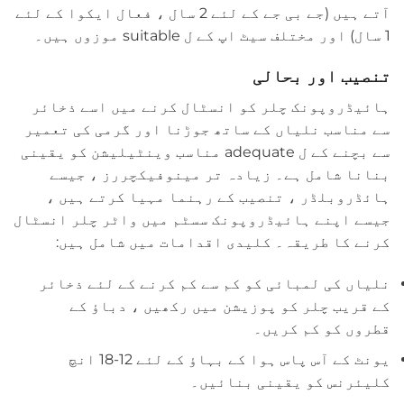
آتے ہیں (جے بی جے کے لئے 2 سال ، فعال ایکوا کے لئے
1 سال) اور مختلف سیٹ اپ کے ل suitable موزوں ہیں۔
تنصیب اور بحالی
ہائیڈروپونک چلر کو انسٹال کرنے میں اسے ذخائر
سے مناسب نلیاں کے ساتھ جوڑنا اور گرمی کی تعمیر
سے بچنے کے ل adequate مناسب وینٹیلیشن کو یقینی
بنانا شامل ہے۔ زیادہ تر مینوفیکچررز ، جیسے
ہائڈروبلڈر ، تنصیب کے رہنما مہیا کرتے ہیں ،
جیسے اپنے ہائیڈروپونک سسٹم میں واٹر چلر انسٹال
کرنے کا طریقہ۔ کلیدی اقدامات میں شامل ہیں:
نلیاں کی لمبائی کو کم سے کم کرنے کے لئے ذخائر
کے قریب چلر کو پوزیشن میں رکھیں ، دباؤ کے
قطروں کو کم کریں۔
یونٹ کے آس پاس ہوا کے بہاؤ کے لئے 12-18 انچ
کلیئرنس کو یقینی بنائیں۔