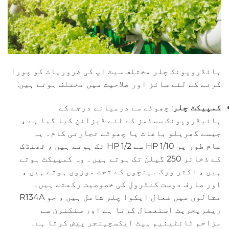
ہائڈروپونک چلر مختلف سیٹ اپ کی ضروریات کو پورا
کرنے کے لئے سائز اور صلاحیت میں مختلف ہوتے ہیں:
کمپیکٹ چلر
: چھوٹے سے درمیانے درجے کے
ہائیڈروپونک سسٹمز کے لئے ڈیزائن کیا گیا ہے ،
جیسے گھریلو باغات یا چھوٹے تجارتی کام۔ یہ
عام طور پر 1/10 HP سے 1/2 HP تک ہوتے ہیں ، ٹھنڈک
کے ذخائر 250 گیلن تک ہوتے ہیں۔ وہ کمپیکٹ ہوتے
ہیں ، اکثر ورک بینچوں کے تحت موزوں ہوتے ہیں ،
اور صارف دوست کنٹرول کی خصوصیت رکھتے ہیں۔
مثالوں میں فعال ایکوا چِلر شامل ہیں ، جو R134A
ریفریجریٹ استعمال کرتا ہے اور سنکنرن سے
مزاحم ٹائٹینیم ہیٹ ایکسچینجر پیش کرتا ہے۔