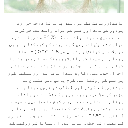
ہائیڈروپونک نظاموں میں پانی کا درجہ حرارت
پودوں کی صحت اور نمو کو براہ راست متاثر کرتا
ہے۔ تحقیق سے پتہ چلتا ہے کہ 75 ° F سے زیادہ درجہ
حرارت تحلیل آکسیجن کی سطح کو کم کرسکتا ہے ، جس
میں 3 ملی گرام/ایل ڈراپ فی 18 ° F (10 ° C) اضافہ
ہوتا ہے ، جیسا کہ ہائیڈروپونک وسائل میں بتایا
گیا ہے۔ اس کمی سے جڑوں پر دباؤ پڑتا ہے ، غذائی
اجزاء جذب میں رکاوٹ پیدا ہوتا ہے اور ممکنہ طور
پر نمو کو روکتا ہے۔ گرم پانی بھی نقصان دہ
بیکٹیریا ، کوکی اور طحالب کو فروغ دیتا ہے ،
جڑوں کی سڑ جیسی بیماریوں کے خطرات میں اضافہ
ہوتا ہے۔ مثال کے طور پر ، گرم ماحول میں ، جیسے
شدید بڑھتی ہوئی لائٹس کے تحت گرین ہاؤسز ، پانی
آسانی سے 80 ° F سے تجاوز کرسکتا ہے ، جس سے فصلوں
کے نقصان کا خطرہ ہوتا ہے۔ ان مسائل کو روکنے کے