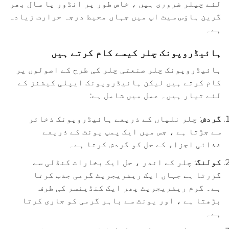
لئے چیلر ضروری ہیں ، خاص طور پر انڈور یا سال بھر
گرین ہاؤس سیٹ اپ میں جہاں محیط درجہ حرارت زیادہ
ہے۔
ہائیڈروپونک چلر کیسے کام کرتے ہیں
ہائیڈروپونک چلر صنعتی چلر کی طرح کے اصولوں پر
کام کرتے ہیں لیکن ہائیڈروپونک ایپلی کیشنز کے
لئے تیار ہیں۔ عمل میں شامل ہے:
گردش
: چلر نلیاں کے ذریعے ہائیڈروپونک ذخائر
سے جڑتا ہے ، جس میں ایک پمپ یونٹ کے ذریعے
غذائی اجزاء کے حل کو گردش کرتا ہے۔
کولنگ
: چلر کے اندر ، حل ایک بخارات کنڈلی سے
گزرتا ہے جہاں ایک ریفریجریٹ گرمی جذب کرتا
ہے۔ گرم ریفریجریٹ پھر ایک کنڈینسر کی طرف
بڑھتا ہے ، اور یونٹ سے باہر گرمی کو جاری کرتا
ہے۔