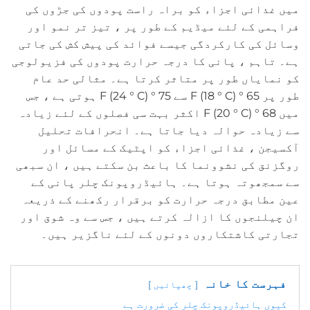
میں غذائی اجزاء کو براہ راست پودوں کی جڑوں کی
فراہمی کے لئے میڈیم کے طور پر ، تیز تر نمو اور
وسائل کی کارکردگی جیسے فوائد کی پیش کش کی جاتی
ہے۔ تاہم ، پانی کا درجہ حرارت پودوں کی فزیولوجی
کو نمایاں طور پر متاثر کرتا ہے۔ مثالی حد عام
طور پر 65 ° F (18 ° C) سے 75 ° F (24 ° C) ہوتی ہے ، جس
میں 68 ° F (20 ° C) اکثر بہت سی فصلوں کے لئے زیادہ
سے زیادہ حوالہ دیا جاتا ہے۔ انحرافات تحلیل
آکسیجن ، غذائی اجزاء کو اپٹیک کے مسائل اور
روگزنق کی نشوونما کا باعث بن سکتے ہیں ، ان سبھی
سے سمجھوتہ ہوتا ہے۔ ہائیڈروپونک چلر پانی کے
عین مطابق درجہ حرارت کو برقرار رکھنے کے ذریعہ
ان چیلنجوں کا ازالہ کرتے ہیں ، جس سے وہ شوق اور
تجارتی کاشتکاروں دونوں کے لئے ناگزیر ہیں۔
فہرست کا خانہ
چھپائیں
کیوں ہائیڈروپونک چلر کی ضرورت ہے