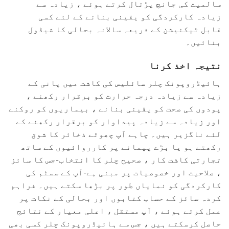
سالمیت کی جانچ پڑتال کرتے ہوئے ، زیادہ سے
زیادہ کارکردگی کو یقینی بنانے کے لئے کسی
قابل ٹیکنیشن کے ذریعہ سالانہ بحالی کا شیڈول
بنائیں۔
نتیجہ اخذ کرنا
ہائیڈروپونک چلر سائلیس کی کاشت میں پانی کے
زیادہ سے زیادہ درجہ حرارت کو برقرار رکھنے ،
پودوں کی صحت کو یقینی بنانے ، بیماریوں کو روکنے
اور زیادہ سے زیادہ پیداوار کو برقرار رکھنے کے
لئے ناگزیر ہیں۔ چاہے آپ چھوٹے ذخائر کا شوق
رکھتے ہو یا بڑے پیمانے پر کارروائیوں کے ساتھ
تجارتی کاشت کار ، صحیح چلر کا انتخاب-جس کا سائز
، صلاحیت اور خصوصیات پر مبنی ہے-آپ کے سسٹم کی
کارکردگی کو نمایاں طور پر بڑھا سکتے ہیں۔ فراہم
کردہ سائز کے حساب کتابوں اور بحالی کے نکات پر
عمل کرتے ہوئے ، آپ مستقل ، اعلی معیار کے نتائج
حاصل کرسکتے ہیں ، جس سے ہائیڈروپونک چلر کسی بھی