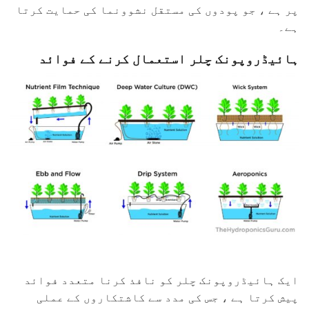
پر ہے ، جو پودوں کی مستقل نشوونما کی حمایت کرتا
ہے۔
ہائیڈروپونک چلر استعمال کرنے کے فوائد
ایک ہائیڈروپونک چلر کو نافذ کرنا متعدد فوائد
پیش کرتا ہے ، جس کی مدد سے کاشتکاروں کے عملی