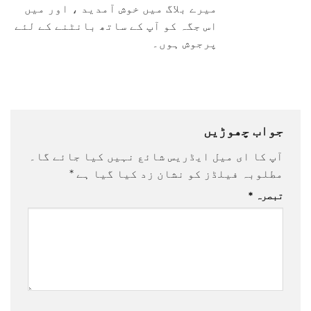
میرے بلاگ میں خوش آمدید ، اور میں
اس جگہ کو آپ کے ساتھ بانٹنے کے لئے
پرجوش ہوں۔
جواب چھوڑیں
آپ کا ای میل ایڈریس شائع نہیں کیا جائے گا۔
مطلوبہ فیلڈز کو نشان زد کیا گیا ہے
*
تبصرہ
*