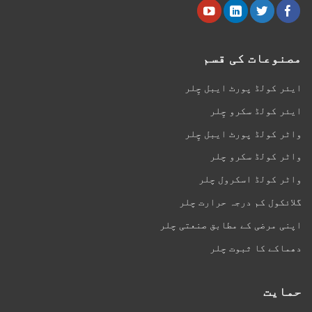
مصنوعات کی قسم
ایئر کولڈ پورٹ ایبل چِلر
ایئر کولڈ سکرو چِلر
واٹر کولڈ پورٹ ایبل چِلر
واٹر کولڈ سکرو چلر
واٹر کولڈ اسکرول چلر
گلائکول کم درجہ حرارت چلر
اپنی مرضی کے مطابق صنعتی چلر
دھماکے کا ثبوت چلر
حمایت