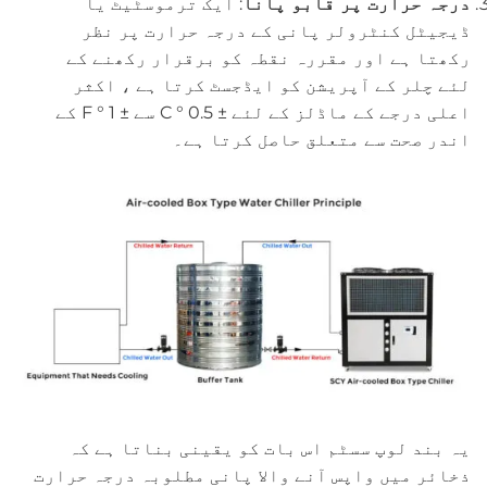
درجہ حرارت پر قابو پانا
: ایک ترموسٹیٹ یا
ڈیجیٹل کنٹرولر پانی کے درجہ حرارت پر نظر
رکھتا ہے اور مقررہ نقطہ کو برقرار رکھنے کے
لئے چلر کے آپریشن کو ایڈجسٹ کرتا ہے ، اکثر
اعلی درجے کے ماڈلز کے لئے ± 0.5 ° C سے ± 1 ° F کے
اندر صحت سے متعلق حاصل کرتا ہے۔
یہ بند لوپ سسٹم اس بات کو یقینی بناتا ہے کہ
ذخائر میں واپس آنے والا پانی مطلوبہ درجہ حرارت