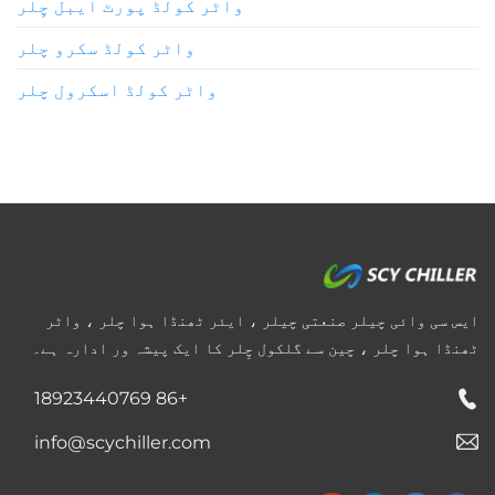
واٹر کولڈ پورٹ ایبل چِلر
واٹر کولڈ سکرو چلر
واٹر کولڈ اسکرول چلر
ایس سی وائی چیلر صنعتی چیلر ، ایئر ٹھنڈا ہوا چلر ، واٹر
ٹھنڈا ہوا چلر ، چین سے گلکول چِلر کا ایک پیشہ ور ادارہ ہے۔
+86 18923440769
info@scychiller.com