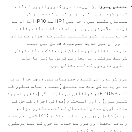
صنعتی چلرز
: بڑے پیمانے پر کارروائیوں کے لئے
تیار کردہ ، یہ کئی ہزار گیلن کے ذخائر کو
سنبھال سکتے ہیں ، جس میں 1 HP سے 10 HP یا اس سے
زیادہ صلاحیتیں ہیں۔ وہ استحکام کے لئے بنائے
جاتے ہیں ، اکثر سٹینلیس سٹیل کے اجزاء کے ساتھ
، اور ان میں جدید خصوصیات شامل ہیں جیسے
علیحدہ ذخائر اور سامان کی ٹھنڈک کے لئے ڈوئل
کولنگ سرکٹس۔ یہ تجارتی گرین ہاؤسز یا بڑے
انڈور فارموں کے لئے مثالی ہیں۔
غور کرنے والی کلیدی خصوصیات میں درجہ حرارت پر
قابو پانے کی صحت سے متعلق (جیسے ، حساس فصلوں کے
لئے ± 0.5 ° F) ، توانائی کی کارکردگی (متغیر اسپیڈ
کمپریسرز) ، اور استحکام (غذائی اجزاء کے حل کے
ساتھ طویل مدتی استعمال کے لئے سنکنرن مزاحم
مواد) شامل ہیں۔ بہت سارے ماڈلز LCD ڈسپلے ، حد سے
زیادہ تحفظ اور شور سے حساس ماحول کے لئے پرسکون
آپریشن بھی پیش کرتے ہیں۔