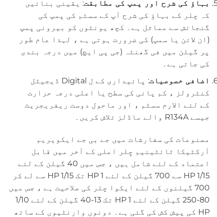
بہاؤ کی شرح اور پمپ کی مطابقت
: یقینی بنائیں
کہ چلر کے بہاؤ کی شرح آپ کے سسٹم کی پمپ کی
گنجائش سے مماثل ہے۔ کچھ یونٹوں کو بیرونی پمپ
(ان لائن یا سمپ) کی ضرورت ہوتی ہے ، لہذا عام طور
پر گیلن میں فی گھنٹہ (جی پی ایچ) میں درجہ بندی
کی جاتی ہے۔
اضافی خصوصیات
: پائیداری کے ل Digital ڈیجیٹل
کنٹرولز ، کم پانی کی سطح یا اعلی درجہ حرارت
کے لئے الارم سسٹم ، اور ماحول دوست ریفریجریٹ
جیسے R134A والے ماڈلز تلاش کریں۔
مصنوعات کی سفارشات میں جے بی جے ایکویریم
آرکٹیکا ٹائٹینیم چِلر اعلی کے آخر میں قابل
اعتماد کے لئے شامل ہیں ، جس میں 40 گیلن کے لئے
1/15 HP سے 700 گیلن کے لئے 1 HP تک 1/15 HP سے لے کر
700 گیلنوں کے لئے ایکوا چلر کی صلاحیت ہے ، جس میں
80-250 گیلن کے لئے 1 HP تک 13-40 گیلن کے لئے 1/10
HP کی پیش کش کی گئی ہے۔ دونوں وارنٹیوں کے ساتھ