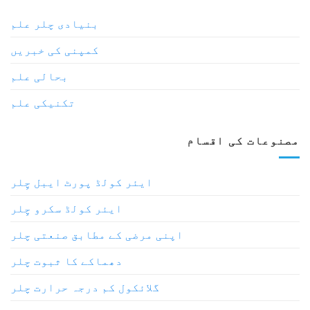
بنیادی چلر علم
کمپنی کی خبریں
بحالی علم
تکنیکی علم
مصنوعات کی اقسام
ایئر کولڈ پورٹ ایبل چِلر
ایئر کولڈ سکرو چِلر
اپنی مرضی کے مطابق صنعتی چلر
دھماکے کا ثبوت چلر
گلائکول کم درجہ حرارت چلر