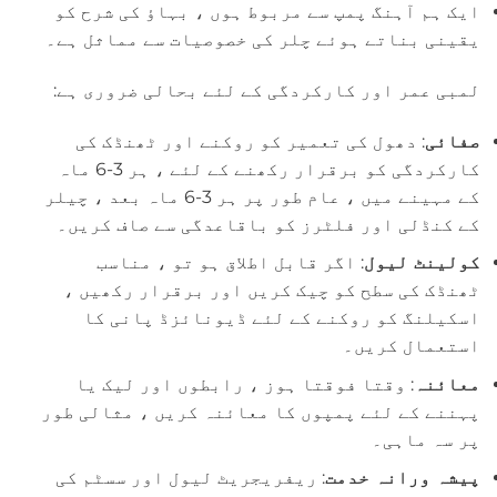
ایک ہم آہنگ پمپ سے مربوط ہوں ، بہاؤ کی شرح کو
یقینی بناتے ہوئے چلر کی خصوصیات سے مماثل ہے۔
لمبی عمر اور کارکردگی کے لئے بحالی ضروری ہے:
صفائی
: دھول کی تعمیر کو روکنے اور ٹھنڈک کی
کارکردگی کو برقرار رکھنے کے لئے ، ہر 3-6 ماہ
کے مہینے میں ، عام طور پر ہر 3-6 ماہ بعد ، چیلر
کے کنڈلی اور فلٹرز کو باقاعدگی سے صاف کریں۔
کولینٹ لیول
: اگر قابل اطلاق ہو تو ، مناسب
ٹھنڈک کی سطح کو چیک کریں اور برقرار رکھیں ،
اسکیلنگ کو روکنے کے لئے ڈیونائزڈ پانی کا
استعمال کریں۔
معائنہ
: وقتا فوقتا ہوز ، رابطوں اور لیک یا
پہننے کے لئے پمپوں کا معائنہ کریں ، مثالی طور
پر سہ ماہی۔
پیشہ ورانہ خدمت
: ریفریجریٹ لیول اور سسٹم کی