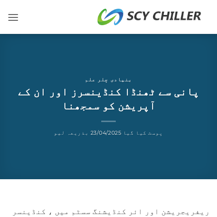
شمولات
ر
ائیں
بنیادی چلر علم
پانی سے ٹھنڈا کنڈینسرز اور ان کے
آپریشن کو سمجھنا
پوسٹ کیا گیا
23/04/2025
بذریعہ
لیو
ریفریجریشن اور ائر کنڈیشنگ سسٹم میں ، کنڈینسر