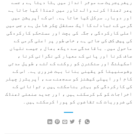
ریفریجریٹ سے موثر انداز میں ہٹا دیتا ہے ، جسے
پھر ٹھنڈا کرنے والے ٹاور میں ٹھنڈا کیا جاتا ہے
اور دوبارہ سرکل کیا جاتا ہے۔ اس کے آپریشن میں
گرمی کے تبادلے کا ایک مستقل چکر شامل ہے ، جس میں
اعلی کارکردگی ، جگہ کی بچت اور مستحکم کارکردگی
کی پیش کش کی جاتی ہے ، خاص طور پر اعلی گرمی کے
ماحول میں۔ باقاعدگی سے دیکھ بھال ، جیسے نلیاں
صاف کرنا اور پانی کے معیار کی نگرانی کرنا ،
اسکیلنگ اور سنکنرن کو روکنے کے لئے ، طویل مدتی
وشوسنییتا کو یقینی بنانا بہت ضروری ہے۔ اس کے
کام اور ایپلی کیشنز کو سمجھنے سے ، آپریٹرز چیلر
کی کارکردگی کو بہتر بناسکتے ہیں ، توانائی کے
اخراجات کو کم کرسکتے ہیں ، اور جدید صنعتی ٹھنڈک
کی ضروریات کے تقاضوں کو پورا کرسکتے ہیں۔