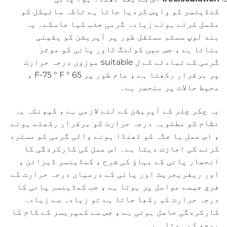
کنڈینسر کو واپس کردیا جاتا ہے تاکہ سائیکل کو
مکمل کرتے ہوئے زیادہ گرمی جذب کیا جاسکے۔ یہ
بند لوپ سسٹم مستقل طور پر آپریشن کو یقینی
بناتا ہے ، جس میں کولنگ ٹاور پانی کو موثر
گرمی کے تبادلے کے ل suitable موزوں درجہ حرارت
پر برقرار رکھتا ہے ، عام طور پر 65 ° F-75 ° F ،
محیط حالات پر منحصر ہے۔
یہ چکر چلر کے آپریشن کے لئے لازمی ہے ، کیونکہ یہ
نظام کو مطلوبہ درجہ حرارت کو برقرار رکھتے ہوئے
، اس عمل یا جگہ کو ٹھنڈا ہونے والی گرمی کو مسترد
کرنے کی اجازت دیتا ہے۔ اس عمل کی کارکردگی کا
انحصار پانی کے بہاؤ کی شرح ، کمڈینسر ڈیزائن ،
اور ریفریجریٹ اور پانی کے درمیان درجہ حرارت کے
فرق جیسے عوامل پر ہوتا ہے ، جب کمڈینسر پانی کا
درجہ حرارت کم رکھا جاتا ہے تو زیادہ سے زیادہ
کارکردگی حاصل ہوتی ہے ، جس سے کمپریسر کے کام کا
بوجھ کم ہوتا ہے۔