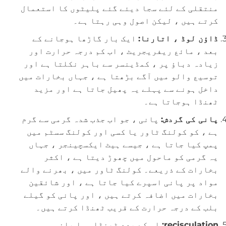
منتقلی کے لئے سجا دیئے گئے پلیٹوں کا استعمال
کرتے ہیں ، لیکن اصول وہی رہتا ہے۔
ڈاؤن لوڈ ، اتارنا:
ایک بار گاڑھا ہوجانے کے
بعد ، مائع ریفریجریٹ ، اب کم درجہ حرارت اور
زیادہ دباؤ پر ، کمڈینسر سے باہر نکلتا ہے اور
توسیع والو میں آگے بڑھتا ہے ، جہاں بخارات میں
داخل ہونے سے پہلے یہ پھیل جاتا ہے اور مزید
ٹھنڈا ہوجاتا ہے۔
پانی کی گردش:
پانی ، جو اب جذب شدہ گرمی سے گرم
ہے ، کو کولنگ ٹاور یا کسی اور کولنگ سسٹم میں
پمپ کیا جاتا ہے ، جیسے ہیٹ ایکسچینجر ، جہاں
یہ گرمی کو ماحول میں چھوڑ دیتا ہے ، اکثر
بخارات کے ذریعے۔ کولنگ ٹاور میں ، بھرنے والے
مواد پر پانی اسپرے کیا جاتا ہے ، اور شائقین
بخارات میں اضافہ کرتے ہیں ، اور پانی کو گیلے
بلب کے درجہ حرارت کے قریب ٹھنڈا کرتے ہیں۔
recisculation:
اس کے بعد ٹھنڈا ہوا پانی