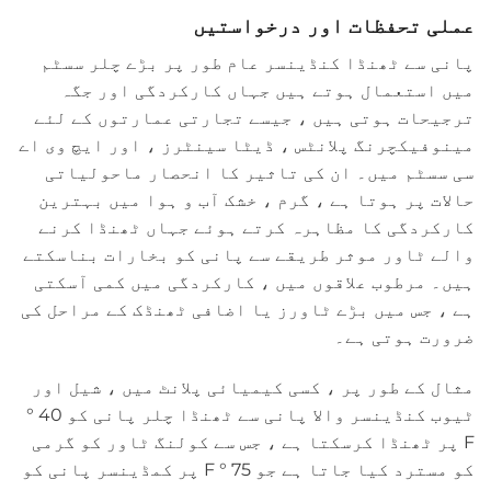
عملی تحفظات اور درخواستیں
پانی سے ٹھنڈا کنڈینسر عام طور پر بڑے چلر سسٹم
میں استعمال ہوتے ہیں جہاں کارکردگی اور جگہ
ترجیحات ہوتی ہیں ، جیسے تجارتی عمارتوں کے لئے
مینوفیکچرنگ پلانٹس ، ڈیٹا سینٹرز ، اور ایچ وی اے
سی سسٹم میں۔ ان کی تاثیر کا انحصار ماحولیاتی
حالات پر ہوتا ہے ، گرم ، خشک آب و ہوا میں بہترین
کارکردگی کا مظاہرہ کرتے ہوئے جہاں ٹھنڈا کرنے
والے ٹاور موثر طریقے سے پانی کو بخارات بناسکتے
ہیں۔ مرطوب علاقوں میں ، کارکردگی میں کمی آسکتی
ہے ، جس میں بڑے ٹاورز یا اضافی ٹھنڈک کے مراحل کی
ضرورت ہوتی ہے۔
مثال کے طور پر ، کسی کیمیائی پلانٹ میں ، شیل اور
ٹیوب کنڈینسر والا پانی سے ٹھنڈا چلر پانی کو 40 °
F پر ٹھنڈا کرسکتا ہے ، جس سے کولنگ ٹاور کو گرمی
کو مسترد کیا جاتا ہے جو 75 ° F پر کمڈینسر پانی کو