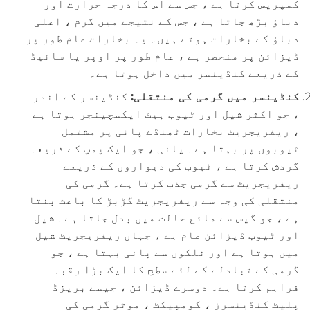
کمپریس کرتا ہے ، جس سے اس کا درجہ حرارت اور
دباؤ بڑھ جاتا ہے ، جس کے نتیجے میں گرم ، اعلی
دباؤ کے بخارات ہوتے ہیں۔ یہ بخارات عام طور پر
ڈیزائن پر منحصر ہے ، عام طور پر اوپر یا سائیڈ
کے ذریعے کنڈینسر میں داخل ہوتا ہے۔
کنڈینسر میں گرمی کی منتقلی:
کنڈینسر کے اندر
، جو اکثر شیل اور ٹیوب ہیٹ ایکسچینجر ہوتا ہے
، ریفریجریٹ بخارات ٹھنڈے پانی پر مشتمل
ٹیوبوں پر بہتا ہے۔ پانی ، جو ایک پمپ کے ذریعہ
گردش کرتا ہے ، ٹیوب کی دیواروں کے ذریعے
ریفریجریٹ سے گرمی جذب کرتا ہے۔ گرمی کی
منتقلی کی وجہ سے ریفریجریٹ گڑبڑ کا باعث بنتا
ہے ، جو گیس سے مائع حالت میں بدل جاتا ہے۔ شیل
اور ٹیوب ڈیزائن عام ہے ، جہاں ریفریجریٹ شیل
میں ہوتا ہے اور نلکوں سے پانی بہتا ہے ، جو
گرمی کے تبادلے کے لئے سطح کا ایک بڑا رقبہ
فراہم کرتا ہے۔ دوسرے ڈیزائن ، جیسے بریزڈ
پلیٹ کنڈینسرز ، کومپیکٹ ، موثر گرمی کی