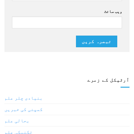
ویب سائٹ
آرٹیکل کے زمرے
بنیادی چلر علم
کمپنی کی خبریں
بحالی علم
تکنیکی علم