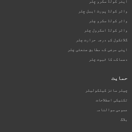
ایئر کولڈ سکرو چِلر
واٹر کولڈ پورٹ ایبل چِلر
واٹر کولڈ سکرو چلر
واٹر کولڈ اسکرول چلر
گلائکول کم درجہ حرارت چلر
اپنی مرضی کے مطابق صنعتی چلر
دھماکے کا ثبوت چلر
حمایت
چیلر سائز کیلکولیٹر
تکنیکی اصطلاحات
عمومی سوالنامہ
بلاگ