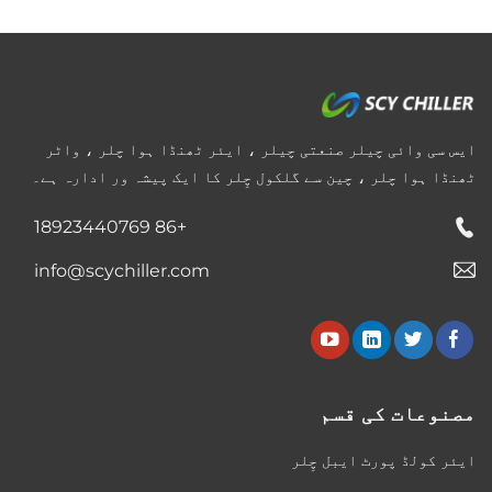
ایس سی وائی چیلر صنعتی چیلر ، ایئر ٹھنڈا ہوا چلر ، واٹر
ٹھنڈا ہوا چلر ، چین سے گلکول چِلر کا ایک پیشہ ور ادارہ ہے۔
+86 18923440769
info@scychiller.com
مصنوعات کی قسم
ایئر کولڈ پورٹ ایبل چِلر