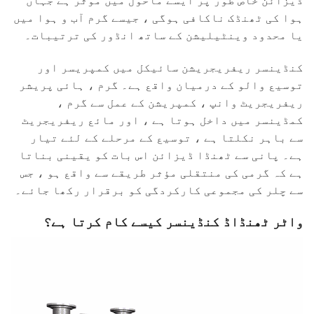
ڈیزائن خاص طور پر ایسے ماحول میں موثر ہے جہاں
ہوا کی ٹھنڈک ناکافی ہوگی ، جیسے گرم آب و ہوا میں
یا محدود وینٹیلیشن کے ساتھ انڈور کی ترتیبات۔
کنڈینسر ریفریجریشن سائیکل میں کمپریسر اور
توسیع والو کے درمیان واقع ہے۔ گرم ، ہائی پریشر
ریفریجریٹ وانپ ، کمپریشن کے عمل سے گرم ،
کمڈینسر میں داخل ہوتا ہے ، اور مائع ریفریجریٹ
سے باہر نکلتا ہے ، توسیع کے مرحلے کے لئے تیار
ہے۔ پانی سے ٹھنڈا ڈیزائن اس بات کو یقینی بناتا
ہے کہ گرمی کی منتقلی مؤثر طریقے سے واقع ہو ، جس
سے چلر کی مجموعی کارکردگی کو برقرار رکھا جائے۔
واٹر ٹھنڈاڈ کنڈینسر کیسے کام کرتا ہے؟