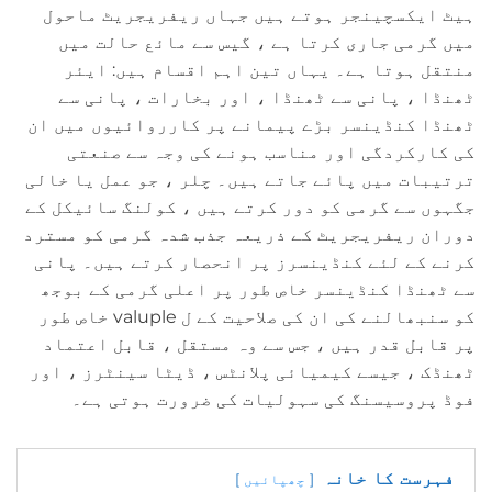
ہیٹ ایکسچینجر ہوتے ہیں جہاں ریفریجریٹ ماحول
میں گرمی جاری کرتا ہے ، گیس سے مائع حالت میں
منتقل ہوتا ہے۔ یہاں تین اہم اقسام ہیں: ایئر
ٹھنڈا ، پانی سے ٹھنڈا ، اور بخارات ، پانی سے
ٹھنڈا کنڈینسر بڑے پیمانے پر کارروائیوں میں ان
کی کارکردگی اور مناسب ہونے کی وجہ سے صنعتی
ترتیبات میں پائے جاتے ہیں۔ چلر ، جو عمل یا خالی
جگہوں سے گرمی کو دور کرتے ہیں ، کولنگ سائیکل کے
دوران ریفریجریٹ کے ذریعہ جذب شدہ گرمی کو مسترد
کرنے کے لئے کنڈینسرز پر انحصار کرتے ہیں۔ پانی
سے ٹھنڈا کنڈینسر خاص طور پر اعلی گرمی کے بوجھ
کو سنبھالنے کی ان کی صلاحیت کے ل valuple خاص طور
پر قابل قدر ہیں ، جس سے وہ مستقل ، قابل اعتماد
ٹھنڈک ، جیسے کیمیائی پلانٹس ، ڈیٹا سینٹرز ، اور
فوڈ پروسیسنگ کی سہولیات کی ضرورت ہوتی ہے۔
فہرست کا خانہ
چھپائیں