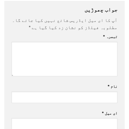
جواب چھوڑیں
آپ کا ای میل ایڈریس شائع نہیں کیا جائے گا۔
مطلوبہ فیلڈز کو نشان زد کیا گیا ہے
*
تبصرہ
*
نام
*
ای میل
*