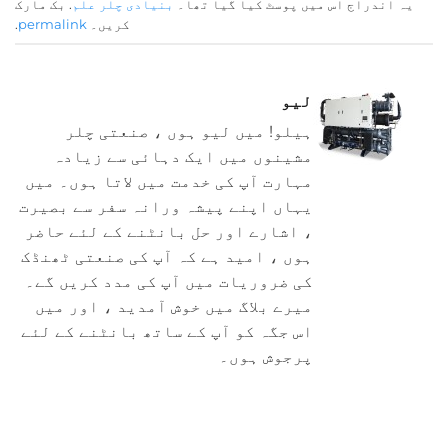
یہ اندراج اس میں پوسٹ کیا گیا تھا۔
بنیادی چلر علم
. بک مارک
کریں۔
permalink
.
لیو
ہیلو! میں لیو ہوں ، صنعتی چلر
مشینوں میں ایک دہائی سے زیادہ
مہارت آپ کی خدمت میں لاتا ہوں۔ میں
یہاں اپنے پیشہ ورانہ سفر سے بصیرت
، اشارے اور حل بانٹنے کے لئے حاضر
ہوں ، امید ہے کہ آپ کی صنعتی ٹھنڈک
کی ضروریات میں آپ کی مدد کریں گے۔
میرے بلاگ میں خوش آمدید ، اور میں
اس جگہ کو آپ کے ساتھ بانٹنے کے لئے
پرجوش ہوں۔