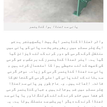
پانی سے ٹھنڈا ہوا کنڈینسر
واٹر ٹھنڈاڈ کنڈینسر ایک ہیٹ ایکسچینجر ہے جو
ایک چلر سسٹم میں ریفریجریٹ سے پانی کو پانی میں
منتقل کرکے گرمی کو دور کرنے کے لئے ڈیزائن کیا
گیا ہے۔ ایئر ٹھنڈا کنڈینسرز کے برعکس ، جو گرمی
کی کھپت کے لئے محیطی ہوا کا استعمال کرتے ہیں ،
پانی سے ٹھنڈا کنڈینسر گرمی کو زیادہ موثر گرمی
سے ہٹانے کے لئے پانی کی اعلی گرمی کی گنجائش کا
فائدہ اٹھاتے ہیں۔ وہ عام طور پر پانی سے ٹھنڈا
چلر سسٹم میں ضم ہوجاتے ہیں ، جہاں کنڈینسر گرمی
کو فضا میں ختم کرنے کے لئے کولنگ ٹاور یا پانی سے
ٹھنڈا کرنے کے دیگر اپریٹس سے منسلک ہوتا ہے۔ یہ