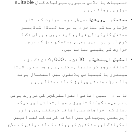
تنصیبات یا خلائی مجبوری سہولیات کے ل suitable
موزوں ہوجاتے ہیں۔
مستحکم آپریشن:
محیطی درجہ حرارت کے اتار
چڑھاو سے کم متاثر ، پانی سے ٹھنڈا کنڈینسر
مستقل کارکردگی فراہم کرتے ہیں ، یہاں تک کہ
گرم آب و ہوا میں بھی ، مستحکم عمل کے درجہ
حرارت کو یقینی بناتے ہیں۔
اسکیل ایبلٹی:
وہ 10 ٹن سے 4،000 ٹن تک بڑے
ٹھنڈک بوجھ کو سنبھال سکتے ہیں ، جس سے وہ ڈیٹا
سینٹرز یا کیمیائی پلانٹوں میں استعمال ہونے
والے بڑے صنعتی چیلرز کے لئے مثالی ہیں۔
تاہم ، انہیں اضافی انفراسٹرکچر کی ضرورت ہوتی
ہے ، جیسے کولنگ ٹاورز ، جو ابتدائی اور دیکھ
بھال کے اخراجات میں اضافہ کرسکتے ہیں ، اور
آپریشنل پیچیدگی میں اضافہ کرنے کے لئے انہیں
اسکیلنگ اور سنکنرن کو روکنے کے لئے پانی کے علاج
کی ضرورت ہے۔