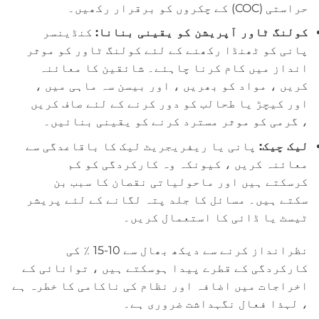
حراستی (COC) کے چکروں کو برقرار رکھیں۔
کولنگ ٹاور آپریشن کو یقینی بنانا:
کنڈینسر
پانی کو ٹھنڈا رکھنے کے لئے کولنگ ٹاور کو موثر
انداز میں کام کرنا چاہئے۔ شائقین کا معائنہ
کریں ، مواد کو بھریں ، اور بیسن سہ ماہی میں ،
اور کیچڑ یا طحالب کو دور کرنے کے لئے صاف کریں
، گرمی کو موثر مسترد کرنے کو یقینی بنائیں۔
لیک چیک:
پانی یا ریفریجریٹ لیک کا باقاعدگی سے
معائنہ کریں ، کیونکہ وہ کارکردگی کو کم
کرسکتے ہیں اور ماحولیاتی نقصان کا سبب بن
سکتے ہیں۔ مسائل کا جلد پتہ لگانے کے لئے پریشر
ٹیسٹ یا ڈائی کا استعمال کریں۔
نظرانداز کرنے سے دیکھ بھال سے 10-15 ٪ کی
کارکردگی کے قطرے پیدا ہوسکتے ہیں ، توانائی کے
اخراجات میں اضافہ اور نظام کی ناکامی کا خطرہ ہے
، لہذا فعال نگہداشت ضروری ہے۔