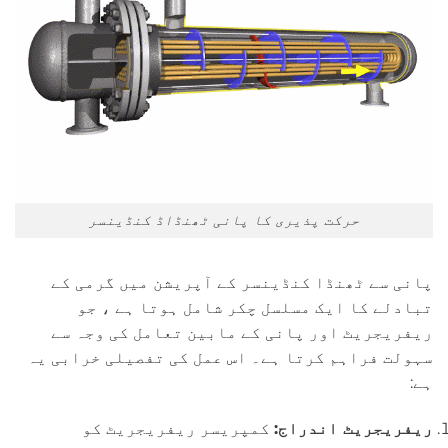
حرکت پذیری کا پانی ٹھنڈاڈ کنڈینسر
پانی سے ٹھنڈا کنڈینسر کے آپریشن میں گرمی کے
تبادلے کا ایک مسلسل چکر شامل ہوتا ہے ، جو
ریفریجریٹ اور پانی کے مابین تعامل کی وجہ سے
سہولت فراہم کرتا ہے۔ اس عمل کی تفصیلی خرابی یہ
ہے:
ریفریجریٹ اندراج:
کمپریسر ریفریجریٹ کو