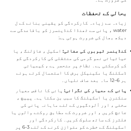
بحالی کے تحفظات
زیادہ سے زیادہ کارکردگی کو یقینی بنانے کے ل
water ، پانی سے ٹھنڈا کنڈینسرز کو باقاعدگی سے
دیکھ بھال کی ضرورت ہوتی ہے:
کنڈینسر ٹیوبوں کی صفائی:
اسکیل ، فاؤلنگ ، یا
حیاتیاتی نمو گرمی کی منتقلی کی کارکردگی کو
کم کرسکتی ہے۔ نظام پر منحصر ہے ، کیمیائی
ڈسکلنگ یا مکینیکل برش کا استعمال کرتے ہوئے
ہر 6–12 ماہ بعد صاف نلیاں۔
پانی کے معیار کی نگرانی:
پانی کا ناقص معیار
سنکنرن یا اسکیلنگ کا سبب بن سکتا ہے۔ پییچ ،
سختی ، اور آلودگیوں کے لئے ماہانہ پانی کی
جانچ کریں ، اور ضرورت کے مطابق روکنے والوں یا
فلٹرز کے ساتھ سلوک کریں۔ کارکردگی اور
اسکیلنگ کے خطرے کو متوازن کرنے کے لئے 3-6 پر