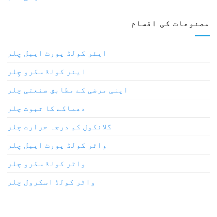
مصنوعات کی اقسام
ایئر کولڈ پورٹ ایبل چِلر
ایئر کولڈ سکرو چِلر
اپنی مرضی کے مطابق صنعتی چلر
دھماکے کا ثبوت چلر
گلائکول کم درجہ حرارت چلر
واٹر کولڈ پورٹ ایبل چِلر
واٹر کولڈ سکرو چلر
واٹر کولڈ اسکرول چلر