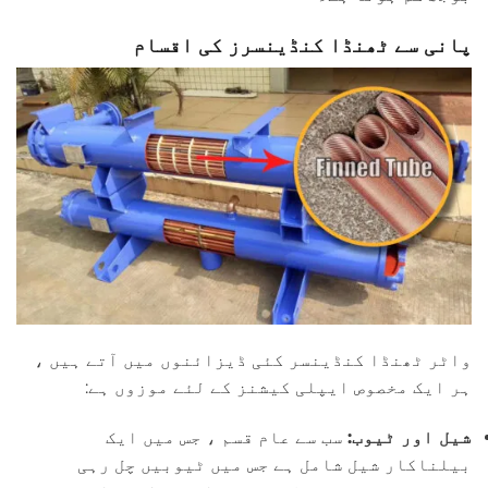
پانی سے ٹھنڈا کنڈینسرز کی اقسام
واٹر ٹھنڈا کنڈینسر کئی ڈیزائنوں میں آتے ہیں ،
ہر ایک مخصوص ایپلی کیشنز کے لئے موزوں ہے:
شیل اور ٹیوب:
سب سے عام قسم ، جس میں ایک
بیلناکار شیل شامل ہے جس میں ٹیوبیں چل رہی