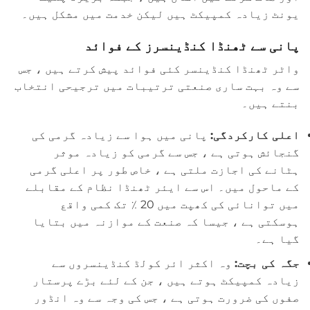
یونٹ زیادہ کمپیکٹ ہیں لیکن خدمت میں مشکل ہیں۔
پانی سے ٹھنڈا کنڈینسرز کے فوائد
واٹر ٹھنڈا کنڈینسر کئی فوائد پیش کرتے ہیں ، جس
سے وہ بہت ساری صنعتی ترتیبات میں ترجیحی انتخاب
بنتے ہیں۔
اعلی کارکردگی:
پانی میں ہوا سے زیادہ گرمی کی
گنجائش ہوتی ہے ، جس سے گرمی کو زیادہ موثر
ہٹانے کی اجازت ملتی ہے ، خاص طور پر اعلی گرمی
کے ماحول میں۔ اس سے ایئر ٹھنڈا نظام کے مقابلے
میں توانائی کی کھپت میں 20 ٪ تک کمی واقع
ہوسکتی ہے ، جیسا کہ صنعت کے موازنہ میں بتایا
گیا ہے۔
جگہ کی بچت:
وہ اکثر ائر کولڈ کنڈینسروں سے
زیادہ کمپیکٹ ہوتے ہیں ، جن کے لئے بڑے پرستار
صفوں کی ضرورت ہوتی ہے ، جس کی وجہ سے وہ انڈور