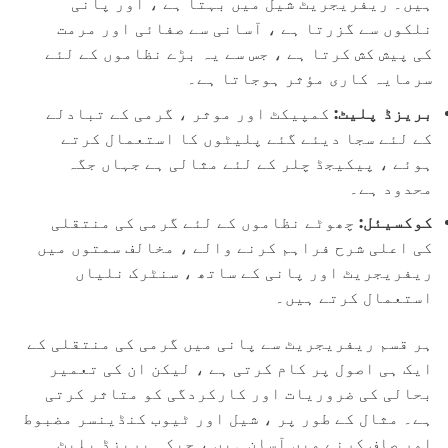
ہیں۔ ریفریجریٹ شیل میں بہتا ہے ، اور پانی
نلکوں سے گزرتا ہے ، آسانی سے صفائی اور مرمت
کی پیش کش کرتا ہے ، جس سے یہ بڑے نظاموں کے لئے
سرمایہ کاری مؤثر ہوجاتا ہے۔
بریزڈ پلیٹ:
کمپیکٹ اور موثر ، گرمی کے تبادلے
کے لئے سجا دیئے گئے پلیٹوں کا استعمال کرتے
ہوئے ، پیکیجڈ چلر کے لئے مثالی ہے جہاں جگہ
محدود ہے۔
کوکسیئل:
چھوٹے نظاموں کے لئے گرمی کی منتقلی
کی اعلی شرح فراہم کرنے والے ، مخالف سمتوں میں
ریفریجریٹ اور پانی کے ساتھ ، سنٹرک نلیاں
استعمال کرتے ہیں۔
ہر قسم ریفریجریٹ سے پانی میں گرمی کی منتقلی کے
ایک ہی اصول پر کام کرتی ہے ، لیکن ان کی تعمیر
بحالی کی ضروریات اور کارکردگی کو متاثر کرتی
ہے۔ مثال کے طور پر ، شیل اور ٹیوب کنڈینسر مضبوط
اور صاف کرنے میں آسان ہیں ، جبکہ بریزڈ پلیٹ