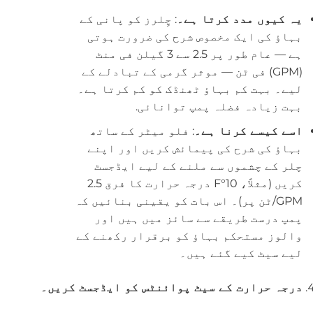
یہ کیوں مدد کرتا ہے۔
: چِلرز کو پانی کے
بہاؤ کی ایک مخصوص شرح کی ضرورت ہوتی
ہے — عام طور پر 2.5 سے 3 گیلن فی منٹ
(GPM) فی ٹن — موثر گرمی کے تبادلے کے
لیے۔ بہت کم بہاؤ ٹھنڈک کو کم کرتا ہے۔
بہت زیادہ فضلہ پمپ توانائی.
اسے کیسے کرنا ہے۔
: فلو میٹر کے ساتھ
بہاؤ کی شرح کی پیمائش کریں اور اپنے
چلر کے چشموں سے ملنے کے لیے ایڈجسٹ
کریں (مثلاً، 10°F درجہ حرارت کا فرق 2.5
GPM/ٹن پر)۔ اس بات کو یقینی بنائیں کہ
پمپ درست طریقے سے سائز میں ہیں اور
والوز مستحکم بہاؤ کو برقرار رکھنے کے
لیے سیٹ کیے گئے ہیں۔
درجہ حرارت کے سیٹ پوائنٹس کو ایڈجسٹ کریں۔