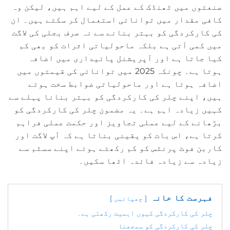
صنعتوں میں ٹھنڈک کے عمل کے لیے اہم ہیں، لیکن وہ
کافی مقدار میں توانائی استعمال کر سکتے ہیں۔ ان
کی کارکردگی کو بہتر بنانے سے نہ صرف بجلی کی لاگت
میں کمی آتی ہے بلکہ ماحولیاتی اثرات کو بھی کم
کیا جاتا ہے اور آپریشنل پائیداری میں اضافہ
ہوتا ہے۔ چونکہ 2025 میں توانائی کی قیمتوں میں
اضافہ ہوتا ہے اور ماحولیاتی ضوابط سخت ہوتے
ہیں، اپنے چلر کی کارکردگی کو بہتر بنانا پہلے سے
کہیں زیادہ اہم ہے۔ یہ مضمون چلر کی کارکردگی کو
بڑھانے کے لیے عملی تجاویز اور حکمت عملی فراہم
کرتا ہے، اس بات کو یقینی بناتا ہے کہ آپ لاگت اور
کاربن فوٹ پرنٹس کو کم رکھتے ہوئے اپنے سسٹم سے
زیادہ سے زیادہ فائدہ اٹھا سکیں۔
فہرست کا خانہ
چھپائیں
چلر کی کارکردگی کیوں اہمیت رکھتی ہے۔
چلر کی کارکردگی کو سمجھنا