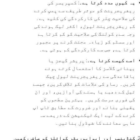
یہ کیوں مدد کرتا ہے۔
: کمپریسر کی
ریفریجرینٹ کو موثر طریقے سے پمپ کرنے
کی صلاحیت چلر کی کارکردگی کی کلید ہے۔
کم ریفریجرینٹ لیول، اکثر لیک ہونے کی
وجہ سے، کولنگ کی صلاحیت کو کم کرتا ہے
اور سسٹم کو زیادہ محنت کرنے پر مجبور
کرتا ہے، جس سے کارکردگی کم ہوتی ہے۔
اسے کیسے کرنا ہے۔
: پریشر گیجز یا
بینائی گلاسز کا استعمال کرتے ہوئے
باقاعدگی سے ریفریجرینٹ لیول چیک
کریں۔ رساو کی علامات کو تلاش کریں، جیسے
تیل کے دھبے یا ہسنے کی آوازیں، اور ان
کی فوری مرمت کریں۔ بہترین سطحوں کو
یقینی بنانے اور ضرورت کے مطابق ٹاپ اپ
کرنے کے لیے ایک ٹیکنیشن کے ذریعے سہ
ماہی معائنے کا شیڈول بنائیں۔
کنڈینسر اور ایواپوریٹر کوائلز کو صاف رکھیں