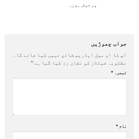
پرجوش ہوں۔
جواب چھوڑیں
آپ کا ای میل ایڈریس شائع نہیں کیا جائے گا۔
مطلوبہ فیلڈز کو نشان زد کیا گیا ہے
*
تبصرہ
*
نام
*