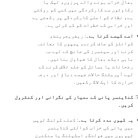
بھال خراب ہونے والے پرزوں، لیک یا
رکاوٹوں سے کارکردگی میں کمی کو روکتی
ہے، نظام کو اعلیٰ کارکردگی پر رکھتی ہے
اور خرابی کے خطرات کو کم کرتی ہے۔
اسے کیسے کرنا ہے۔
: ریفریجرینٹ،
کوائلز کو صاف کرنے، پمپوں کا معائنہ
کرنے اور سینسرز کی جانچ کے لیے سہ
ماہی دیکھ بھال کا شیڈول بنائیں۔
رجحانات یا مسائل کو جلد تلاش کرنے کے
لیے آپریٹنگ حالات جیسے دباؤ اور درجہ
حرارت کا ایک لاگ رکھیں۔
کنڈینسر پانی کے معیار کی نگرانی اور کنٹرول
کریں۔
یہ کیوں مدد کرتا ہے۔
: کھلے کولنگ لوپس
میں پانی کی خراب کوالٹی کنڈینسر
ٹیوبوں میں فولنگ، اسکیلنگ یا سنکنرن