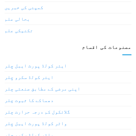
کمپنی کی خبریں
بحالی علم
تکنیکی علم
مصنوعات کی اقسام
ایئر کولڈ پورٹ ایبل چِلر
ایئر کولڈ سکرو چِلر
اپنی مرضی کے مطابق صنعتی چلر
دھماکے کا ثبوت چلر
گلائکول کم درجہ حرارت چلر
واٹر کولڈ پورٹ ایبل چِلر
واٹر کولڈ سکرو چلر