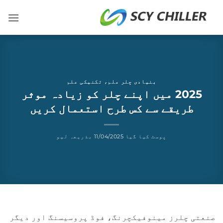
شمولات
ر
ائیں
بنیادی چلر علم
،
تکنیکی علم
2025 میں اپنے چلر کو زیادہ موثر
طریقے سے کس طرح استعمال کریں
پوسٹ کیا گیا
11/04/2025
بذریعہ
لیو
صنعتی چلرز مینوفیکچرنگ، فوڈ پروسیسنگ اور دیگر