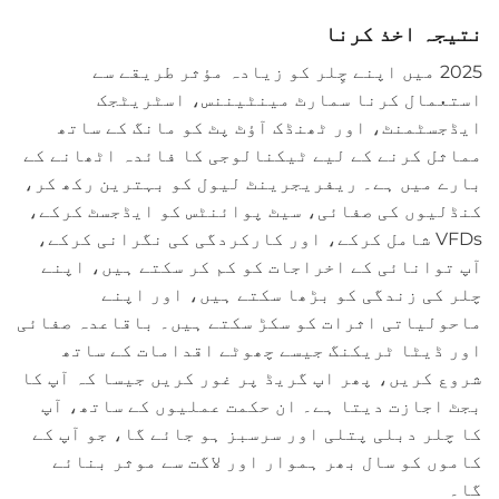
نتیجہ اخذ کرنا
2025 میں اپنے چِلر کو زیادہ مؤثر طریقے سے
استعمال کرنا سمارٹ مینٹیننس، اسٹریٹجک
ایڈجسٹمنٹ، اور ٹھنڈک آؤٹ پٹ کو مانگ کے ساتھ
مماثل کرنے کے لیے ٹیکنالوجی کا فائدہ اٹھانے کے
بارے میں ہے۔ ریفریجرینٹ لیول کو بہترین رکھ کر،
کنڈلیوں کی صفائی، سیٹ پوائنٹس کو ایڈجسٹ کرکے،
VFDs شامل کرکے، اور کارکردگی کی نگرانی کرکے،
آپ توانائی کے اخراجات کو کم کر سکتے ہیں، اپنے
چلر کی زندگی کو بڑھا سکتے ہیں، اور اپنے
ماحولیاتی اثرات کو سکڑ سکتے ہیں۔ باقاعدہ صفائی
اور ڈیٹا ٹریکنگ جیسے چھوٹے اقدامات کے ساتھ
شروع کریں، پھر اپ گریڈ پر غور کریں جیسا کہ آپ کا
بجٹ اجازت دیتا ہے۔ ان حکمت عملیوں کے ساتھ، آپ
کا چلر دبلی پتلی اور سرسبز ہو جائے گا، جو آپ کے
کاموں کو سال بھر ہموار اور لاگت سے موثر بنائے
گا۔