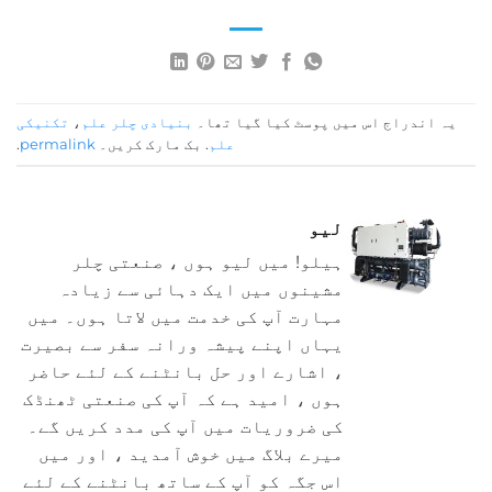
یہ اندراج اس میں پوسٹ کیا گیا تھا۔
بنیادی چلر علم
،
تکنیکی
علم
. بک مارک کریں۔
permalink
.
لیو
ہیلو! میں لیو ہوں ، صنعتی چلر
مشینوں میں ایک دہائی سے زیادہ
مہارت آپ کی خدمت میں لاتا ہوں۔ میں
یہاں اپنے پیشہ ورانہ سفر سے بصیرت
، اشارے اور حل بانٹنے کے لئے حاضر
ہوں ، امید ہے کہ آپ کی صنعتی ٹھنڈک
کی ضروریات میں آپ کی مدد کریں گے۔
میرے بلاگ میں خوش آمدید ، اور میں
اس جگہ کو آپ کے ساتھ بانٹنے کے لئے