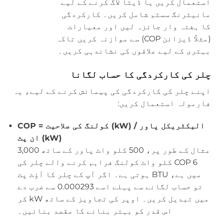
استعمال کریں یا ڈیٹا لاگ کرنے کے لیے
مانیٹرنگ سسٹم شامل کریں۔ کارکردگی
کا ہفتہ وار جائزہ لیں اور معیارات
(مثلاً ڈیزائن COP) سے موازنہ کریں تاکہ
بہتری کے لیے علاقوں کی نشاندہی کریں۔
چلر کی کارکردگی کا حساب لگانا
اپنے چلر کی کارکردگی کی پیمائش کرنے کے لیے، یہ
فارمولہ استعمال کریں:
COP = کولنگ کی صلاحیت (kW) / الیکٹریکل پاور
ان پٹ (kW)
مثال کے طور پر، 500 کلو واٹ پاور کے ساتھ 3,000
کلو واٹ کولنگ فراہم کرنے والے چلر کی COP 6
ہوتی ہے۔ اگر آپ کے چلر کا آؤٹ پٹ BTU میں ہے،
تو حساب لگانے سے پہلے اسے 0.000293 سے ضرب دے
کر kW میں تبدیل کریں۔ اوپر کی تجاویز کے ساتھ
اس قدر کو بہتر بنانے کا مقصد بنائیں۔