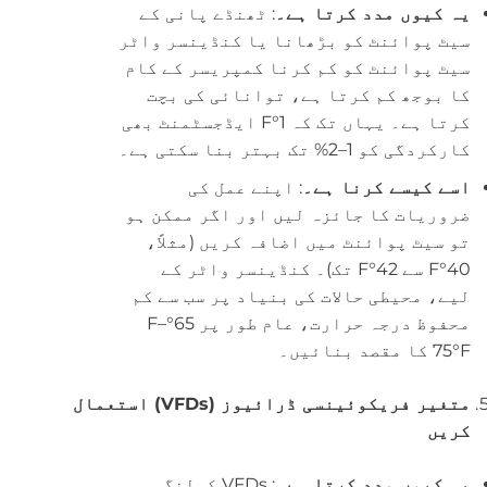
یہ کیوں مدد کرتا ہے۔
: ٹھنڈے پانی کے
سیٹ پوائنٹ کو بڑھانا یا کنڈینسر واٹر
سیٹ پوائنٹ کو کم کرنا کمپریسر کے کام
کا بوجھ کم کرتا ہے، توانائی کی بچت
کرتا ہے۔ یہاں تک کہ 1°F ایڈجسٹمنٹ بھی
کارکردگی کو 1–2% تک بہتر بنا سکتی ہے۔
اسے کیسے کرنا ہے۔
: اپنے عمل کی
ضروریات کا جائزہ لیں اور اگر ممکن ہو
تو سیٹ پوائنٹ میں اضافہ کریں (مثلاً،
40°F سے 42°F تک)۔ کنڈینسر واٹر کے
لیے، محیطی حالات کی بنیاد پر سب سے کم
محفوظ درجہ حرارت، عام طور پر 65°F–
75°F کا مقصد بنائیں۔
متغیر فریکوئینسی ڈرائیوز (VFDs) استعمال
کریں
یہ کیوں مدد کرتا ہے۔
: VFDs کولنگ