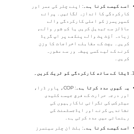
اسے کیسے کرنا ہے۔
: اپنے چلر کی عمر اور
کارکردگی کا اندازہ لگائیں۔ پرانے
کمپریسرز کو اعلی کارکردگی والے
ماڈلز سے تبدیل کریں یا کم شور والے،
زیادہ آؤٹ پٹ والے پنکھے پر اپ گریڈ
کریں۔ بچت کے مقابلے اخراجات کا وزن
کرنے کے لیے کسی پیشہ ور سے مشورہ
کریں۔
ڈیٹا کے ساتھ کارکردگی کو ٹریک کریں۔
یہ کیوں مدد کرتا ہے۔
: COP، پاور ڈرا،
اور درجہ حرارت کے فرق جیسے کلیدی
میٹرکس کی نگرانی ناکارہیوں کی
نشاندہی کرنے اور ایڈجسٹمنٹ کی
رہنمائی میں مدد کرتی ہے۔
اسے کیسے کرنا ہے۔
: بلٹ ان چلر سینسرز