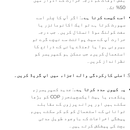
بعض اوقات کم درجہ حرارت کے ادوار میں
50% تک۔
اسے کیسے کرنا ہے۔
: اگر آپ کا چلر اسے
سپورٹ کرتا ہے تو ایک اکانومائزر یا
مفت کولنگ موڈ انسٹال کریں۔ جب درجہ
حرارت آپ کے سیٹ پوائنٹ سے نیچے گرے تو
بیرونی ہوا یا ٹھنڈے پانی کے ذرائع کا
استعمال کریں، جب ممکن ہو کمپریسر کو
نظرانداز کریں۔
اعلی کارکردگی والے اجزاء میں اپ گریڈ کریں۔
یہ کیوں مدد کرتا ہے۔
: جدید کمپریسرز،
پنکھے، یا ہیٹ ایکسچینجرز COP کو بڑھا
سکتے ہیں اور پرانے پرزوں کے مقابلے
توانائی کے استعمال کو کم کر سکتے ہیں،
پیشگی اخراجات کے باوجود طویل مدتی
بچت کی پیشکش کرتے ہیں۔