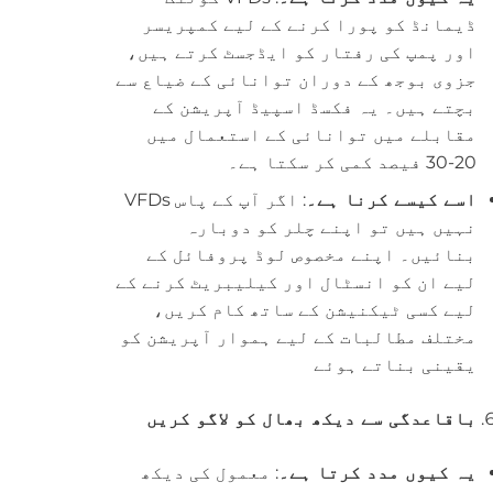
ڈیمانڈ کو پورا کرنے کے لیے کمپریسر
اور پمپ کی رفتار کو ایڈجسٹ کرتے ہیں،
جزوی بوجھ کے دوران توانائی کے ضیاع سے
بچتے ہیں۔ یہ فکسڈ اسپیڈ آپریشن کے
مقابلے میں توانائی کے استعمال میں
20-30 فیصد کمی کر سکتا ہے۔
اسے کیسے کرنا ہے۔
: اگر آپ کے پاس VFDs
نہیں ہیں تو اپنے چلر کو دوبارہ
بنائیں۔ اپنے مخصوص لوڈ پروفائل کے
لیے ان کو انسٹال اور کیلیبریٹ کرنے کے
لیے کسی ٹیکنیشن کے ساتھ کام کریں،
مختلف مطالبات کے لیے ہموار آپریشن کو
یقینی بناتے ہوئے
باقاعدگی سے دیکھ بھال کو لاگو کریں
یہ کیوں مدد کرتا ہے۔
: معمول کی دیکھ