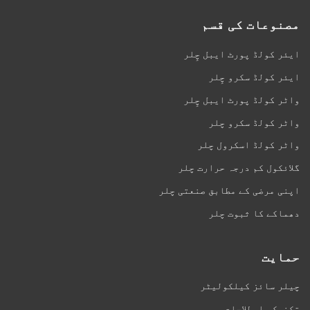
مصنوعات کی قسم
ایئر کولڈ پورٹ ایبل چِلر
ایئر کولڈ سکرو چِلر
واٹر کولڈ پورٹ ایبل چِلر
واٹر کولڈ سکرو چلر
واٹر کولڈ اسکرول چلر
گلائکول کم درجہ حرارت چلر
اپنی مرضی کے مطابق صنعتی چلر
دھماکے کا ثبوت چلر
حمایت
چیلر سائز کیلکولیٹر
تکنیکی اصطلاحات