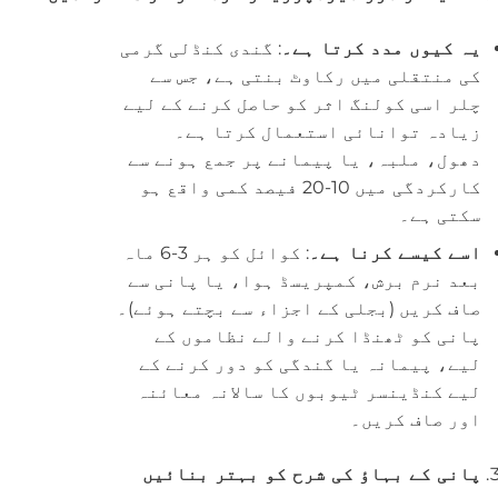
یہ کیوں مدد کرتا ہے۔
: گندی کنڈلی گرمی
کی منتقلی میں رکاوٹ بنتی ہے، جس سے
چلر اسی کولنگ اثر کو حاصل کرنے کے لیے
زیادہ توانائی استعمال کرتا ہے۔
دھول، ملبہ، یا پیمانے پر جمع ہونے سے
کارکردگی میں 10-20 فیصد کمی واقع ہو
سکتی ہے۔
اسے کیسے کرنا ہے۔
: کوائل کو ہر 3-6 ماہ
بعد نرم برش، کمپریسڈ ہوا، یا پانی سے
صاف کریں (بجلی کے اجزاء سے بچتے ہوئے)۔
پانی کو ٹھنڈا کرنے والے نظاموں کے
لیے، پیمانہ یا گندگی کو دور کرنے کے
لیے کنڈینسر ٹیوبوں کا سالانہ معائنہ
اور صاف کریں۔
پانی کے بہاؤ کی شرح کو بہتر بنائیں