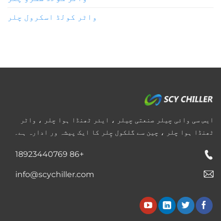
واٹر کولڈ اسکرول چلر
ایس سی وائی چیلر صنعتی چیلر ، ایئر ٹھنڈا ہوا چلر ، واٹر
ٹھنڈا ہوا چلر ، چین سے گلکول چِلر کا ایک پیشہ ور ادارہ ہے۔
+86 18923440769
info@scychiller.com