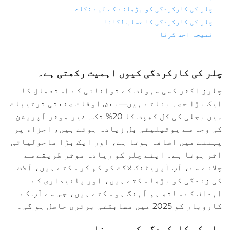
چلر کی کارکردگی کو بڑھانے کے لیے نکات
چلر کی کارکردگی کا حساب لگانا
نتیجہ اخذ کرنا
چلر کی کارکردگی کیوں اہمیت رکھتی ہے۔
چلرز اکثر کسی سہولت کے توانائی کے استعمال کا
ایک بڑا حصہ بناتے ہیں—بعض اوقات صنعتی ترتیبات
میں بجلی کی کل کھپت کا 20% تک۔ غیر موثر آپریشن
کی وجہ سے یوٹیلیٹی بل زیادہ ہوتے ہیں، اجزاء پر
پہننے میں اضافہ ہوتا ہے، اور ایک بڑا ماحولیاتی
اثر ہوتا ہے۔ اپنے چلر کو زیادہ موثر طریقے سے
چلانے سے، آپ آپریٹنگ لاگت کو کم کر سکتے ہیں، آلات
کی زندگی کو بڑھا سکتے ہیں، اور پائیداری کے
اہداف کے ساتھ ہم آہنگ ہو سکتے ہیں، جس سے آپ کے
کاروبار کو 2025 میں مسابقتی برتری حاصل ہو گی۔
چلر کی کارکردگی کو سمجھنا