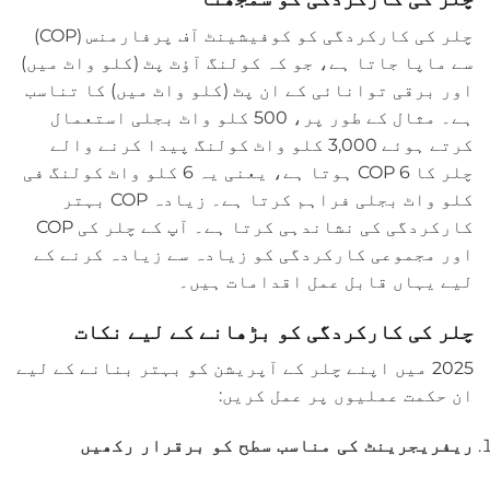
چلر کی کارکردگی کو کوفیشینٹ آف پرفارمنس (COP)
سے ماپا جاتا ہے، جو کہ کولنگ آؤٹ پٹ (کلو واٹ میں)
اور برقی توانائی کے ان پٹ (کلو واٹ میں) کا تناسب
ہے۔ مثال کے طور پر، 500 کلو واٹ بجلی استعمال
کرتے ہوئے 3,000 کلو واٹ کولنگ پیدا کرنے والے
چلر کا COP 6 ہوتا ہے، یعنی یہ 6 کلو واٹ کولنگ فی
کلو واٹ بجلی فراہم کرتا ہے۔ زیادہ COP بہتر
کارکردگی کی نشاندہی کرتا ہے۔ آپ کے چلر کی COP
اور مجموعی کارکردگی کو زیادہ سے زیادہ کرنے کے
لیے یہاں قابل عمل اقدامات ہیں۔
چلر کی کارکردگی کو بڑھانے کے لیے نکات
2025 میں اپنے چلر کے آپریشن کو بہتر بنانے کے لیے
ان حکمت عملیوں پر عمل کریں:
ریفریجرینٹ کی مناسب سطح کو برقرار رکھیں