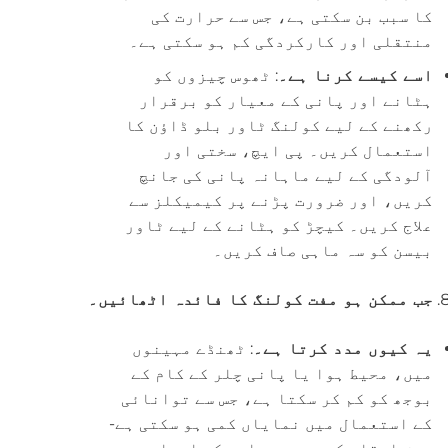
کا سبب بن سکتی ہے، جس سے حرارت کی
منتقلی اور کارکردگی کم ہو سکتی ہے۔
اسے کیسے کرنا ہے۔
: ٹھوس چیزوں کو
ہٹانے اور پانی کے معیار کو برقرار
رکھنے کے لیے کولنگ ٹاور بلو ڈاؤن کا
استعمال کریں۔ پی ایچ، سختی اور
آلودگی کے لیے ماہانہ پانی کی جانچ
کریں، اور ضرورت پڑنے پر کیمیکلز سے
علاج کریں۔ کیچڑ کو ہٹانے کے لیے ٹاور
بیسن کو سہ ماہی صاف کریں۔
جب ممکن ہو مفت کولنگ کا فائدہ اٹھائیں۔
یہ کیوں مدد کرتا ہے۔
: ٹھنڈے مہینوں
میں، محیط ہوا یا پانی چلر کے کام کے
بوجھ کو کم کر سکتا ہے، جس سے توانائی
کے استعمال میں نمایاں کمی ہو سکتی ہے-