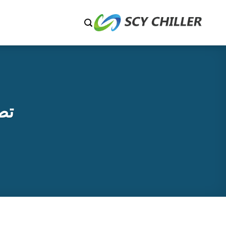
خطي
لمحتوى
تص