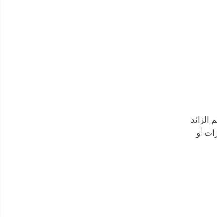
 الزائد
ة 10-20% للتعامل مع التغيرات أو