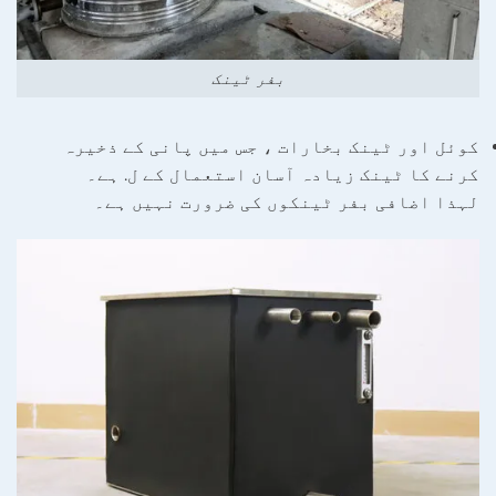
بفر ٹینک
کوئل اور ٹینک بخارات ، جس میں پانی کے ذخیرہ
کرنے کا ٹینک زیادہ آسان استعمال کے ل. ہے۔
لہذا اضافی بفر ٹینکوں کی ضرورت نہیں ہے۔