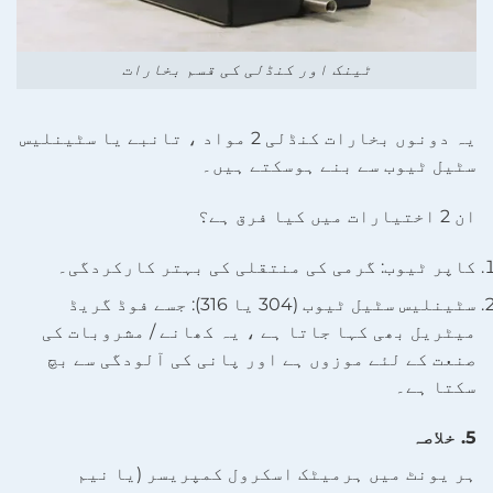
ٹینک اور کنڈلی کی قسم بخارات
یہ دونوں بخارات کنڈلی 2 مواد ، تانبے یا سٹینلیس
سٹیل ٹیوب سے بنے ہوسکتے ہیں۔
ان 2 اختیارات میں کیا فرق ہے؟
کاپر ٹیوب: گرمی کی منتقلی کی بہتر کارکردگی۔
سٹینلیس سٹیل ٹیوب (304 یا 316): جسے فوڈ گریڈ
میٹریل بھی کہا جاتا ہے ، یہ کھانے / مشروبات کی
صنعت کے لئے موزوں ہے اور پانی کی آلودگی سے بچ
سکتا ہے۔
5. خلاصہ
ہر یونٹ میں ہرمیٹک اسکرول کمپریسر (یا نیم