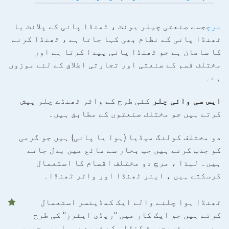
مرچ
جسے صنعتی چیلر یونٹ ، ٹھنڈا پانی کے پلانٹ یا
ٹھنڈا پانی کے نظام بھی کہا جاتا ہے ، ٹھنڈا کرنے
کا سامان ہے جو ٹھنڈا پانی پیدا کرتا ہے اور
مختلف قسم کے صنعتی اور تجارتی اطلاق کے لئے موزوں
ہے۔
ایس سی وائی چلر
کئی طرح کے واٹر ٹھنڈے چلر پیش
کرتے ہیں جو مختلف صنعتوں کے مطابق ہیں۔
دو مختلف کولنگ میڈیا (ہوا یا پانی) ہیں جو گرمی
کو جذب کرتے ہیں جب بخار سے مائع میں بدل جاتے
ہیں۔ لہذا ، مرچ دو مختلف اقسام کا استعمال
کرسکتے ہیں ، ایئر ٹھنڈا اور واٹر ٹھنڈا۔
ٹھنڈا ہوا چلنے والے ایک کمڈینسر استعمال
کرتے ہیں جو ایک کار میں "ریڈی ایٹرز" کی طرح
ہے۔ وہ ریفریجریٹ کنڈلی کے ذریعے ہوا پر مجبور