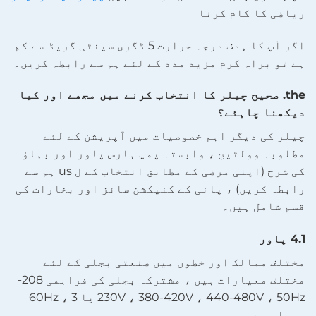
ریاضی کا کام کرنا
اگر آپ کا ہدف درجہ حرارت 5 ڈگری سینٹی گریڈ سے کم
ہے تو براہ کرم مزید مدد کے لئے ہم سے رابطہ کریں۔
the. صحیح چیلر کا انتخاب کرنے میں مجھے اور کیا
دیکھنا چاہئے؟
چیلر کی دیگر اہم خصوصیات میں آپریشن کے لئے
مطلوبہ وولٹیج ، وابستہ پمپ ہارس پاور اور بہاؤ
کی شرح (اپنی مرضی کے مطابق انتخاب کے ل us ہم سے
رابطہ کریں) ، پانی کے کنیکشن سائز اور بخارات کی
قسم شامل ہیں۔
4.1 پاور
مختلف ممالک اور خطوں میں صنعتی بجلی کے لئے
مختلف معیارات ہیں ، مشترکہ بجلی کی فراہمی 208-
230V ، 380-420V ، 440-480V ، 50Hz یا 60Hz ، 3
مرحلہ ہے۔