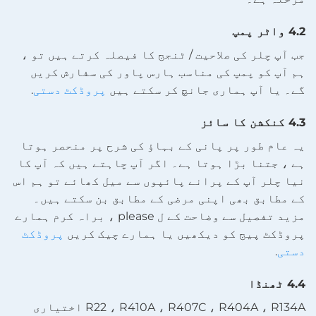
4.2 واٹر پمپ
جب آپ چلر کی صلاحیت / ٹنجج کا فیصلہ کرتے ہیں تو ،
ہم آپ کو پمپ کی مناسب ہارس پاور کی سفارش کریں
گے۔ یا آپ ہماری جانچ کر سکتے ہیں
پروڈکٹ دستی
.
4.3 کنکشن کا سائز
یہ عام طور پر پانی کے بہاؤ کی شرح پر منحصر ہوتا
ہے ، جتنا بڑا ہوتا ہے۔ اگر آپ چاہتے ہیں کہ آپ کا
نیا چلر آپ کے پرانے پائپوں سے میل کھائے تو ہم اس
کے مطابق بھی اپنی مرضی کے مطابق بن سکتے ہیں۔
مزید تفصیل سے وضاحت کے ل please ، براہ کرم ہمارے
پروڈکٹ پیج کو دیکھیں یا ہمارے چیک کریں
پروڈکٹ
دستی
.
4.4 ٹھنڈا
R22 ، R410A ، R407C ، R404A ، R134A اختیاری