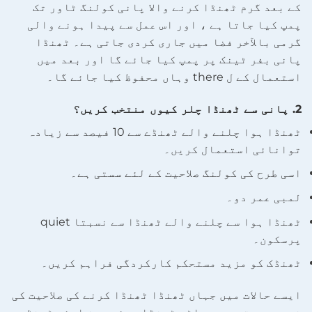
کے بعد گرم ٹھنڈا کرنے والا پانی کولنگ ٹاور تک
پمپ کیا جاتا ہے ، اور اس عمل سے پیدا ہونے والی
گرمی بالآخر فضا میں جاری کردی جاتی ہے۔ ٹھنڈا
پانی بفر ٹینک پر پمپ کیا جائے گا اور بعد میں
استعمال کے ل there وہاں محفوظ کیا جائے گا۔
2. پانی سے ٹھنڈا چلر کیوں منتخب کریں؟
ٹھنڈا ہوا چلنے والے ٹھنڈے سے 10 فیصد سے زیادہ
توانائی استعمال کریں۔
اسی طرح کی کولنگ صلاحیت کے لئے سستی ہے۔
لمبی عمر دو۔
ٹھنڈا ہوا سے چلنے والے ٹھنڈا سے نسبتا quiet
پرسکون۔
ٹھنڈک کو مزید مستحکم کارکردگی فراہم کریں۔
ایسے حالات میں جہاں ٹھنڈا ٹھنڈا کرنے کی صلاحیت کی