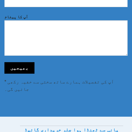
آپ کا پیغام
* آپ کی تفصیلات ہمارے ساتھ سختی سے خفیہ رکھی
جائیں گی۔
پانی سے ٹھنڈا ہوا چلر خریداری گائیڈ