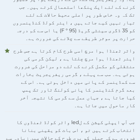
کرنے کے لئے ایک پنکھا استعمال کرتے ہیں۔ جب
تک کہ وہ خاص طور پر اعلی محیط حالات کے لئے
تیار نہیں کیے جاتے ہیں ، ایئر کولڈ کنڈینسروں
کو 35 ڈگری سینٹی گریڈ (95 ° F) یا اس سے کم درجہ
حرارت پر موثر طریقے سے چلانے کی ضرورت ہے۔
واٹر ٹھنڈا ہوا مرچ اسی طرح کام کرتا ہے جس طرح
ایئر ٹھنڈا ہوا مرچ چلتا ہے ، لیکن گرمی کی
منتقلی کو مکمل کرنے کے لئے دو مراحل کی ضرورت
ہوتی ہے۔ سب سے پہلے ، گرمی ریفریجریٹ بخارات
سے کمڈینسر کے پانی میں داخل ہوتی ہے۔ اس کے
بعد گرم کنڈینسر کا پانی کولنگ ٹاور تک پمپ
کیا جاتا ہے ، جہاں عمل سے گرمی کا نتیجہ آخر
کار ماحول میں جاتا ہے۔
جب آپ ایپلی کیشن کے لled واٹر کولڈ ٹھنڈوں کا
انتخاب کرتے ہیں تو ، اس بات کو یقینی بنانا
ضروری ہے کہ چیلر کو بری طرح کے حالات میں زیادہ سے