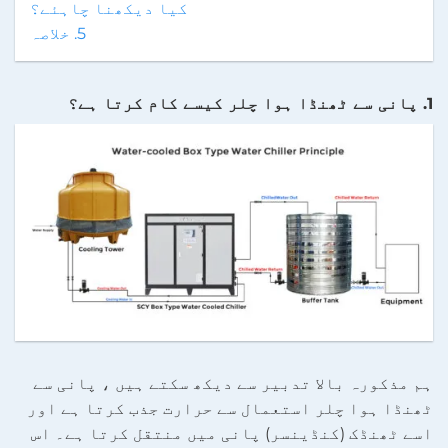
کیا دیکھنا چاہئے؟
5. خلاصہ
1. پانی سے ٹھنڈا ہوا چلر کیسے کام کرتا ہے؟
ہم مذکورہ بالا تدبیر سے دیکھ سکتے ہیں ، پانی سے
ٹھنڈا ہوا چلر استعمال سے حرارت جذب کرتا ہے اور
اسے ٹھنڈک (کنڈینسر) پانی میں منتقل کرتا ہے۔ اس