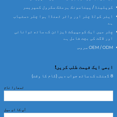
کوپلینڈ / پیناسونک ہرمٹک سکرول کمپریسر
ایئر کولڈ چلر اور واٹر ٹھنڈا ہوا چلر دستیاب
ہے
چِلر میں ایک کومپیکٹ ڈیزائن کے ساتھ توانائی
اور لاگت کی بچت شامل ہے
OEM / ODM سروس
ابھی ایک قیمت طلب کریں!
8 گھنٹے کے ساتھ جواب دیں (کام کا وقت)
تمھارا نام
آپ کا ای میل