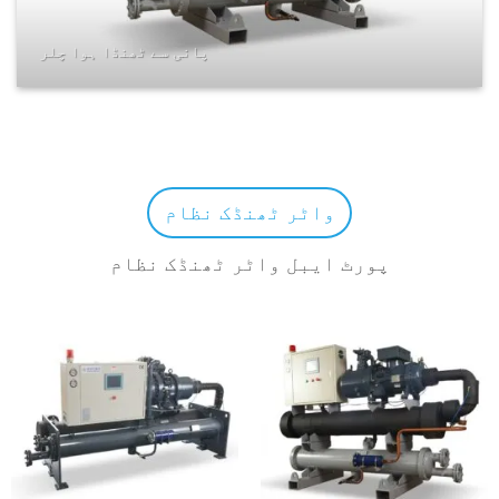
پانی سے ٹھنڈا ہوا چلر
واٹر ٹھنڈک نظام
پورٹ ایبل واٹر ٹھنڈک نظام