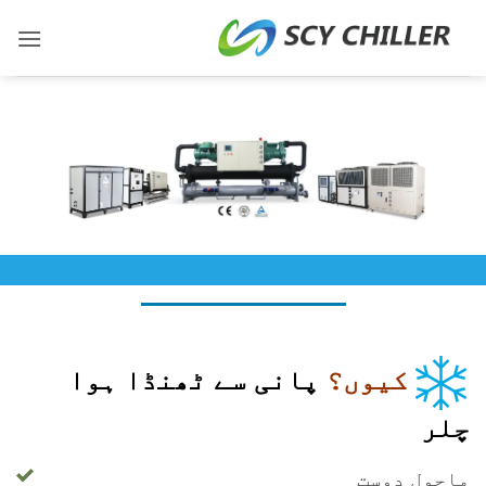
شمولات
ر
ائیں
صنعتی چلر بنانے والا
کیوں؟
پانی سے ٹھنڈا ہوا
چلر
ماحول دوست