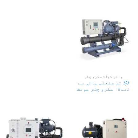
واٹر کولڈ سکرو چلر
30 ٹن صنعتی پانی سے
ٹھنڈا سکرو چِلر یونٹ