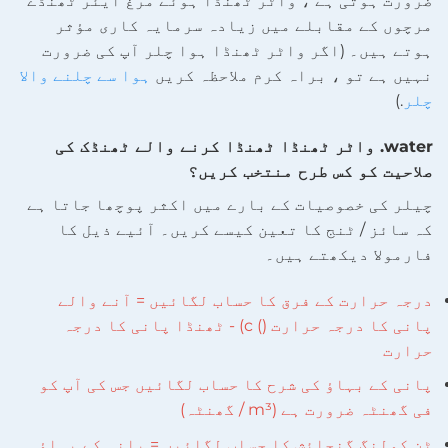
ضرورت ہوتی ہے ، واٹر ٹھنڈا ہوئے مرغ ایئر ٹھنڈے
مرچوں کے مقابلے میں زیادہ سرمایہ کاری مؤثر
ہوتے ہیں۔ (اگر واٹر ٹھنڈا ہوا چلر آپ کی ضرورت
نہیں ہے تو ، براہ کرم ملاحظہ کریں
ہوا سے چلنے والا
چلر
.)
water. واٹر ٹھنڈا ٹھنڈا کرنے والے ٹھنڈک کی
صلاحیت کو کس طرح منتخب کریں؟
چیلر کی خصوصیات کے بارے میں اکثر پوچھا جاتا ہے
کہ سائز / ٹنج کا تعین کیسے کریں۔ آئیے ذیل کا
فارمولا دیکھتے ہیں۔
درجہ حرارت کے فرق کا حساب لگائیں = آنے والے
پانی کا درجہ حرارت () c) - ٹھنڈا پانی کا درجہ
حرارت
پانی کے بہاؤ کی شرح کا حساب لگائیں جس کی آپ کو
فی گھنٹہ ضرورت ہے (m³ / گھنٹہ)
ٹن کولنگ گنجائش کا حساب لگائیں = پانی کے بہاؤ