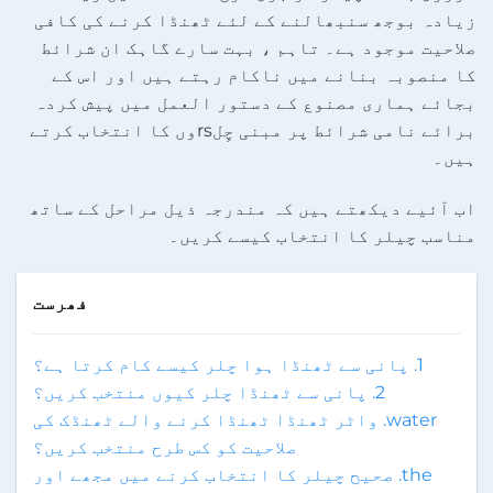
زیادہ بوجھ سنبھالنے کے لئے ٹھنڈا کرنے کی کافی
صلاحیت موجود ہے۔ تاہم ، بہت سارے گاہک ان شرائط
کا منصوبہ بنانے میں ناکام رہتے ہیں اور اس کے
بجائے ہماری مصنوع کے دستور العمل میں پیش کردہ
برائے نامی شرائط پر مبنی چِلrsوں کا انتخاب کرتے
ہیں۔
اب آئیے دیکھتے ہیں کہ مندرجہ ذیل مراحل کے ساتھ
مناسب چیلر کا انتخاب کیسے کریں۔
فھرست
1. پانی سے ٹھنڈا ہوا چلر کیسے کام کرتا ہے؟
2. پانی سے ٹھنڈا چلر کیوں منتخب کریں؟
water. واٹر ٹھنڈا ٹھنڈا کرنے والے ٹھنڈک کی
صلاحیت کو کس طرح منتخب کریں؟
the. صحیح چیلر کا انتخاب کرنے میں مجھے اور