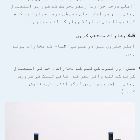
"اعلی درجہ حرارت" ریفریجریٹ کے طور پر استعمال
ہوتی ہے ، جو ایک اعلی محیطی درجہ حرارت پر کام
کرنے والے ایئر کولڈ چیلر کے لئے موزوں ہے۔
4.5 بخارات منتخب کریں
ایئر چلروں میں دو عمومی اقسام کے بخارات ہوتے
ہیں۔
شیل اور ٹیوب کی قسم کے بخارات ، جس کو استعمال
کرنے کے لئے واٹر بفر کے اضافی ٹینک کی ضرورت
ہوتی ہے (ضروری نہیں لیکن انتہائی سفارش
کردہ)۔