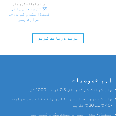
واٹر کولڈ سکرو چلر
35 ٹن صنعتی پانی
ٹھنڈا سکرو کم درجہ
حرارت چلر
مزید دریافت کریں
اہم خصوصیات
چلر کولنگ کی گنجائش: 0.5 ٹن سے 1000 ٹن۔
چلر کے درجہ حرارت پر قابو پانے کا درجہ حرارت
-40 ℃ سے 30 ℃ تک ہے
ہینبل / بٹزر نیم ہرمیٹک سکرو کمپریسر