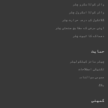
واٹر کولڈ سکرو چلر
واٹر کولڈ اسکرول چلر
گلائکول کم درجہ حرارت چلر
اپنی مرضی کے مطابق صنعتی چلر
دھماکے کا ثبوت چلر
حمایت
چیلر سائز کیلکولیٹر
تکنیکی اصطلاحات
عمومی سوالنامہ
بلاگ
کمپنی