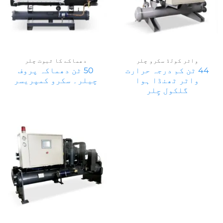
واٹر کولڈ سکرو چلر
دھماکے کا ثبوت چلر
44 ٹن کم درجہ حرارت
50 ٹن دھماکہ پروف
واٹر ٹھنڈا ہوا
چیلر۔ سکرو کمپریسر
گلکول چِلر