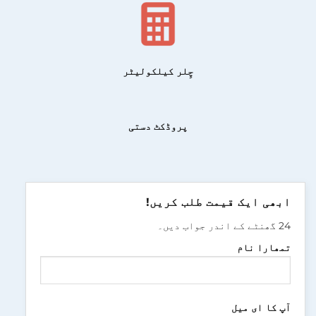
چِلر کیلکولیٹر
پروڈکٹ دستی
ابھی ایک قیمت طلب کریں!
24 گھنٹے کے اندر جواب دیں۔
تمھارا نام
آپ کا ای میل