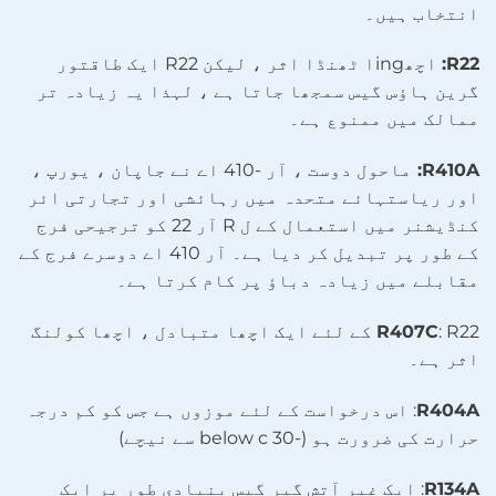
انتخاب ہیں۔
R22:
اچھingا ٹھنڈا اثر ، لیکن R22 ایک طاقتور
گرین ہاؤس گیس سمجھا جاتا ہے ، لہذا یہ زیادہ تر
ممالک میں ممنوع ہے۔
R410A:
ماحول دوست ، آر -410 اے نے جاپان ، یورپ ،
اور ریاستہائے متحدہ میں رہائشی اور تجارتی ائر
کنڈیشنر میں استعمال کے ل R آر 22 کو ترجیحی فرج
کے طور پر تبدیل کر دیا ہے۔ آر 410 اے دوسرے فرج کے
مقابلے میں زیادہ دباؤ پر کام کرتا ہے۔
R407C
: R22 کے لئے ایک اچھا متبادل ، اچھا کولنگ
اثر ہے۔
R404A
: اس درخواست کے لئے موزوں ہے جس کو کم درجہ
حرارت کی ضرورت ہو (-30 below c سے نیچے)
R134A
: ایک غیر آتش گیر گیس بنیادی طور پر ایک