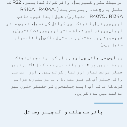
ہرمیٹک سکرو کمپریس)، واٹر کولڈ کنڈینسر، R22 کا
مکمل چارج شدہ ریفریجرینٹ (R410A، R404A،
R407C، R134A اختیاری)، شیل اینڈ ٹیوب ٹائپ
ایوپوریٹر (یا ٹینک اور کوائل کی قسم)، ٹھوس سنٹر
ایواپوریٹر اور تمام سنٹر ایوپورینٹ کنٹرول،
خوبصورتی پر مشتمل ہے۔ سٹیل باکس (یا ناہموار
سٹیل بیس)
پر
ایس سی وائی چیلر
، ہم آپ کو اپنے چیلینجنگ
پریشانیوں پر قابو پانے میں مدد کے ل ch بہترین
چیلر یونٹ تیار اور تیار کرتے ہیں ، اور ایس سی
وائی چیلر آپ کو غیر مشروط ، ماہر مشورے فراہم
کرے گا تاکہ آپ اپنے چیلنجوں کو حقیقی حلوں میں
بدلنے میں مدد کریں۔
پانی سے چلنے والے چیلر وسائل