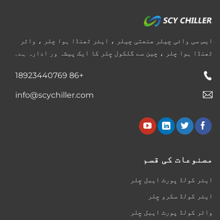
ایس سی وائی چیلر صنعتی چیلر ، ایئر ٹھنڈا ہوا چلر ، واٹر
ٹھنڈا ہوا چلر ، چین سے گلکول چِلر کا ایک پیشہ ور ادارہ ہے۔
+86 18923440769
info@scychiller.com
مصنوعات کی قسم
ایئر کولڈ پورٹ ایبل چِلر
ایئر کولڈ سکرو چِلر
واٹر کولڈ پورٹ ایبل چِلر