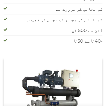
کم بحالی کی ضرورت ہے
توانائی کی بچت ، کم بجلی کی کھپت۔
1 ٹن سے 500 ٹن۔
-40 ℃ سے 30 ℃