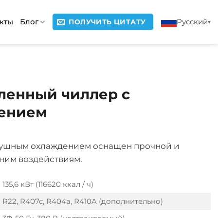
кты
Блог
Русский
ПОЛУЧИТЬ ЦИТАТУ
ленный чиллер с
ением
душным охлаждением оснащен прочной и
ним воздействиям.
135,6 кВт (116620 ккал / ч)
R22, R407c, R404a, R410A (дополнительно)