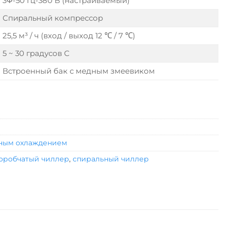
3Φ-50 Гц-380 В (настраиваемый)
Спиральный компрессор
25,5 м³ / ч (вход / выход 12 ℃ / 7 ℃)
5 ~ 30 градусов C
Встроенный бак с медным змеевиком
шным охлаждением
оробчатый чиллер
,
спиральный чиллер