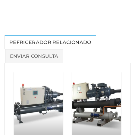
REFRIGERADOR RELACIONADO
ENVIAR CONSULTA
Enfriador de
agua
Enfriador
industrial
comercial
refrigerado
refrigerado
por agua de
por agua de
116 toneladas
83 toneladas